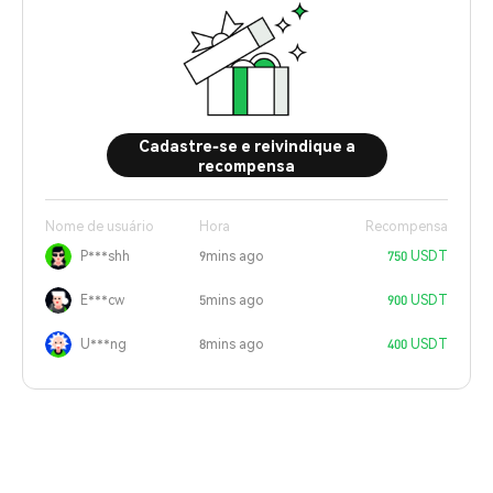
Cadastre-se e reivindique a
recompensa
Nome de usuário
Hora
Recompensa
P***shh
9mins ago
750 USDT
E***cw
5mins ago
900 USDT
U***ng
8mins ago
400 USDT