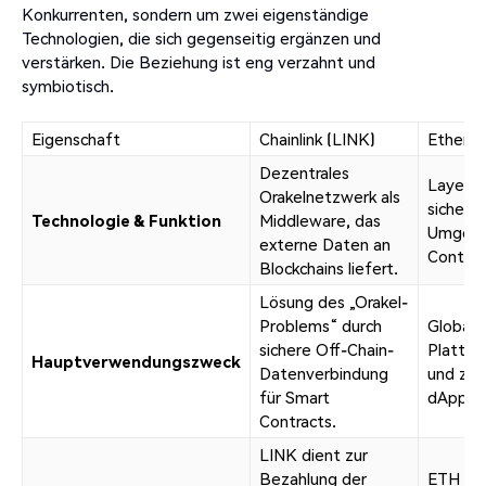
Konkurrenten, sondern um zwei eigenständige
Technologien, die sich gegenseitig ergänzen und
verstärken. Die Beziehung ist eng verzahnt und
symbiotisch.
Eigenschaft
Chainlink (LINK)
Ethereu
Dezentrales
Layer-1
Orakelnetzwerk als
sichere
Technologie & Funktion
Middleware, das
Umgebu
externe Daten an
Contrac
Blockchains liefert.
Lösung des „Orakel-
Problems“ durch
Globale
sichere Off-Chain-
Plattfo
Hauptverwendungszweck
Datenverbindung
und zum
für Smart
dApps.
Contracts.
LINK dient zur
Bezahlung der
ETH die