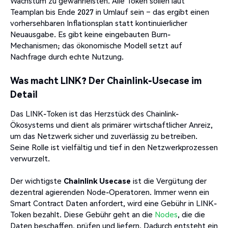
Wachstum zu gewährleisten. Alle Token sollen laut
Teamplan bis Ende 2027 in Umlauf sein – das ergibt einen
vorhersehbaren Inflationsplan statt kontinuierlicher
Neuausgabe. Es gibt keine eingebauten Burn-
Mechanismen; das ökonomische Modell setzt auf
Nachfrage durch echte Nutzung.
Was macht LINK? Der Chainlink-Usecase im
Detail
Das LINK-Token ist das Herzstück des Chainlink-
Ökosystems und dient als primärer wirtschaftlicher Anreiz,
um das Netzwerk sicher und zuverlässig zu betreiben.
Seine Rolle ist vielfältig und tief in den Netzwerkprozessen
verwurzelt.
Der wichtigste
Chainlink Usecase
ist die Vergütung der
dezentral agierenden Node-Operatoren. Immer wenn ein
Smart Contract Daten anfordert, wird eine Gebühr in LINK-
Token bezahlt. Diese Gebühr geht an die
Nodes
, die die
Daten beschaffen, prüfen und liefern. Dadurch entsteht ein