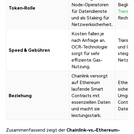
Node-Operatoren
Begleic
Token-Rolle
für Datendienste
Transak
und als Staking für
Rechenl
Netzwerksicherheit.
Kosten fallen je
nach Anfrage an.
Transak
OCR-Technologie
und Geb
Speed & Gebühren
sorgt für sehr
steigen
effiziente Gas-
Netzaus
Nutzung.
Chainlink versorgt
auf Ethereum
Ethereu
laufende Smart
sichere
Beziehung
Contracts mit
Umgebun
essenziellen Daten
Contract
und macht sie
Daten a
leistungsstark.
Zusammenfassend zeigt der
Chainlink-vs.-Ethereum-