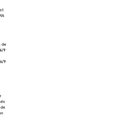
est
EMA
s de
26/9
26/9
e
sés
 de
on