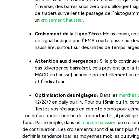
l’inverse, des barres sous zéro qui s’allongent 
de traders surveillent le passage de l’histogram
un
croisement haussier
.
Croisement de la Ligne Zéro :
Moins connu, un 
de signal) indique que l’EMA courte passe au-des
haussière, surtout sur des unités de temps larges
Attention aux divergences :
Si le prix continu
bas (divergence baissière), cela prévient que la t
MACD en hausse) annonce potentiellement un reto
et l’indicateur.
Optimisation des réglages :
Dans les
marchés c
12/26/9 en daily ou H4. Pour du 15min ou 1h, certa
Testez vos réglages en compte démo pour cerner
Lorsqu’un trader cherche des opportunités, il privilé
fond. Par exemple, dans un
marché haussier
, un crois
de continuation. Les croisements sont d’autant plus fi
définir la tendance (par les moyennes mobiles ou swing d