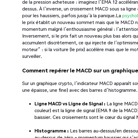
de la pression acheteuse : imaginez l’EMA 12 accéléra
dessus. À l’inverse, un croisement MACD sous sa ligne 
pour les haussiers, parfois jusqu’à la panique.La
psycho
le prix établit un nouveau sommet mais que le MACD ne 
momentum malgré l’enthousiasme général : l’attention 
Inversement, si le prix fait un nouveau plus bas alors
accumulent discrètement, ce qui injecte de l’optimis
moteur” : si la voiture (le prix) accélère mais que le 
surveiller.
Comment repérer le MACD sur un graphiqu
Sur un graphique crypto, l’indicateur MACD apparaît s
une épaisse, une fine) avec des barres d’histogramme. 
Ligne MACD vs Ligne de Signal :
La ligne MACD 
couleur) est la ligne de signal (EMA 9 de la MACD)
baissier. Ces croisements sont le cœur du signal
Histogramme :
Les barres au-dessus/en dessou
au-dessus de zéro = momentum haussier qui s’ac