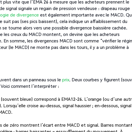
nt plus vite que l’EMA 26 à mesure que les acheteurs prennent le
de signal signale un regain de pression vendeuse : drapeau rouge
logie de divergence
est également importante avec le MACD. Q
suit pas (ses pics baissent), cela indique un affaiblissement du
se tourne alors vers une possible divergence baissière cachée.
 que les creux du MACD montent, on devine que les acheteurs
me. En somme, les divergences MACD sont comme “vérifier le rég
moteur (le MACD) ne monte pas dans les tours, il y a un problème à
e
ouvent dans un panneau sous le
prix
. Deux courbes y figurent (sou
Voici comment l’interpréter :
(souvent bleue) correspond à EMA12-26. L’orange (ou d’une aut
. Lorsqu’elle croise au-dessus, signal haussier ; en-dessous, signal
 MACD.
s de zéro montrent l’écart entre MACD et signal. Barres montan
célère ; barres baissantes = essoufflement du mouvement. À