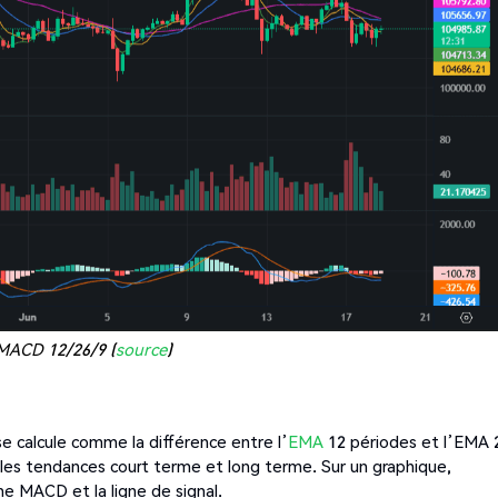
 MACD 12/26/9 (
source
)
calcule comme la différence entre l’
EMA
12 périodes et l’EMA 
 les tendances court terme et long terme. Sur un graphique,
gne MACD et la ligne de signal.