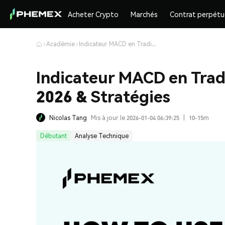
Acheter Crypto
Marchés
Contrat perpétu
Académie
Indicateur MACD en Trading Crypto : Guide Complet 2026 & Stratégies
Indicateur MACD en Trad
2026 & Stratégies
Nicolas Tang
Mis à jour le 2026-01-04 06:39:25
|
10-15m
Débutant
Analyse Technique