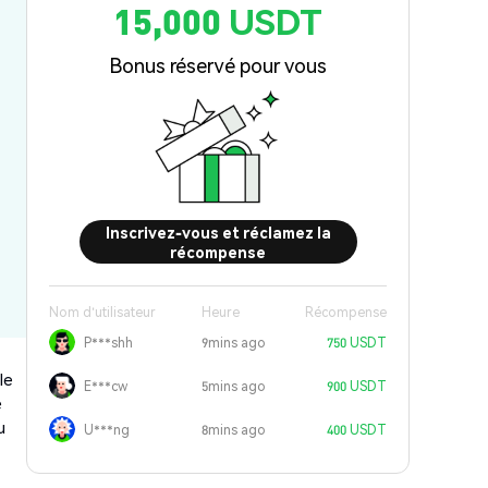
15,000 USDT
Bonus réservé pour vous
Inscrivez-vous et réclamez la
récompense
Nom d'utilisateur
Heure
Récompense
P***shh
9mins ago
750 USDT
le
E***cw
5mins ago
900 USDT
e
u
U***ng
8mins ago
400 USDT