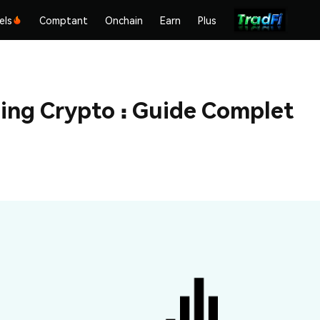
els
Comptant
Onchain
Earn
Plus
ing Crypto : Guide Complet