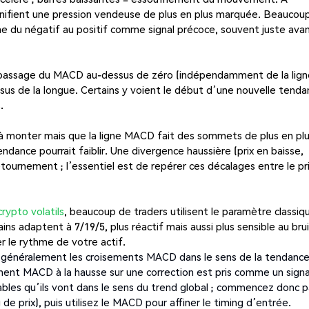
signifient une pression vendeuse de plus en plus marquée. Beaucou
me du négatif au positif comme signal précoce, souvent juste ava
passage du MACD au-dessus de zéro (indépendamment de la lign
sus de la longue. Certains y voient le début d’une nouvelle tend
.
e à monter mais que la ligne MACD fait des sommets de plus en pl
endance pourrait faiblir. Une divergence haussière (prix en baisse,
urnement ; l’essentiel est de repérer ces décalages entre le pr
rypto volatils
, beaucoup de traders utilisent le paramètre classiq
ins adaptent à 7/19/5, plus réactif mais aussi plus sensible au brui
 le rythme de votre actif.
gie généralement les croisements MACD dans le sens de la tendanc
ement MACD à la hausse sur une correction est pris comme un signa
ables qu’ils vont dans le sens du trend global ; commencez donc p
e prix), puis utilisez le MACD pour affiner le timing d’entrée.