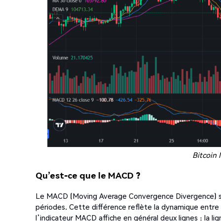
Bitcoin
Qu’est-ce que le MACD ?
Le MACD (Moving Average Convergence Divergence) se 
périodes. Cette différence reflète la dynamique entre
l’indicateur MACD affiche en général deux lignes : la li