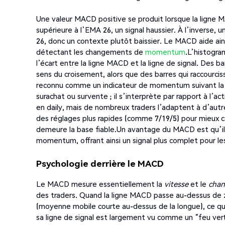
Une valeur MACD positive se produit lorsque la ligne M
supérieure à l’EMA 26, un signal haussier. À l’inverse
26, donc un contexte plutôt baissier. Le MACD aide ains
détectant les changements de
momentum
.L’histogra
l’écart entre la ligne MACD et la ligne de signal. Des 
sens du croisement, alors que des barres qui raccou
reconnu comme un indicateur de momentum suivant la 
surachat ou survente ; il s’interprète par rapport à l’a
en daily, mais de nombreux traders l’adaptent à d’aut
des réglages plus rapides (comme 7/19/5) pour mieux cap
demeure la base fiable.Un avantage du MACD est qu’i
momentum, offrant ainsi un signal plus complet pour les
Psychologie derrière le MACD
Le MACD mesure essentiellement la
vitesse
et le
cha
des traders. Quand la ligne MACD passe au-dessus de zér
(moyenne mobile courte au-dessus de la longue), ce qu
sa ligne de signal est largement vu comme un “feu ver