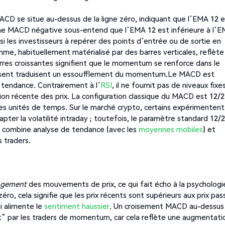
ACD se situe au-dessus de la ligne zéro, indiquant que l’EMA 12 
, une MACD négative sous-entend que l’EMA 12 est inférieure à l’
i les investisseurs à repérer des points d’entrée ou de sortie en
mme, habituellement matérialisé par des barres verticales, reflète
barres croissantes signifient que le momentum se renforce dans le
rcissent traduisent un essoufflement du momentum.Le MACD est
tendance. Contrairement à l’
RSI
, il ne fournit pas de niveaux fixe
ction récente des prix. La configuration classique du MACD est 12/
res unités de temps. Sur le marché crypto, certains expérimentent
ter la volatilité intraday ; toutefois, le paramètre standard 12/
l combine analyse de tendance (avec les
moyennes mobiles
) et
 traders.
ngement
des mouvements de prix, ce qui fait écho à la psychologi
o, cela signifie que les prix récents sont supérieurs aux prix pas
i alimente le
sentiment haussier
. Un croisement MACD au-dessus
t” par les traders de momentum, car cela reflète une augmentati