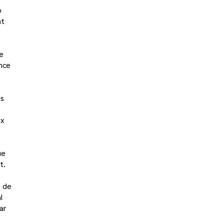
p
nt
e
ance
us
ix
ue
t.
e de
l
ar