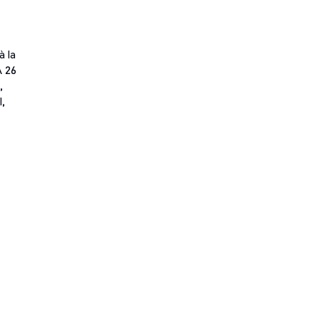
à la
A 26
,
l,