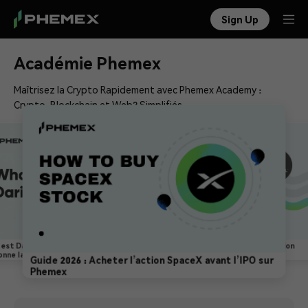
Sign Up
Académie Phemex
Maîtrisez la Crypto Rapidement avec Phemex Academy :
Crypto, Blockchain et Web3 Simplifiés
 est Dario Amodei ? Le PDG d'Anthropic qui
Prévision MRVL 2026 : l’IA dope-t-elle l’action
onne la course à l'IA
Marvell ?
Guide 2026 : Acheter l’action SpaceX avant l’IPO sur
Phemex