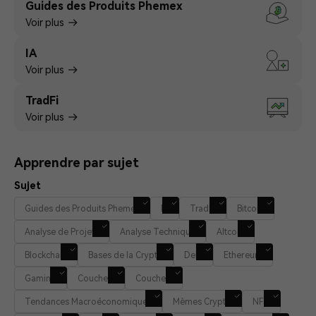
Guides des Produits Phemex
Voir plus
IA
Voir plus
TradFi
Voir plus
Apprendre par sujet
Sujet
Guides des Produits Phemex
IA
TradFi
Bitcoin
Analyse de Projets
Analyse Technique
Altcoin
Blockchain
Bases de la Crypto
DeFi
Ethereum
Gaming
Couche 1
Couche 2
Tendances Macroéconomiques
Mèmes Crypto
NFT