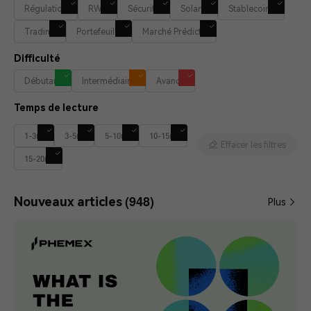
Régulation
RWA
Sécurité
Solana
Stablecoins
Trading
Portefeuille
Marché Prédictif
Difficulté
Débutant
Intermédiaire
Avancé
Temps de lecture
1-3m
3-5m
5-10m
10-15m
Effacer les filtres
15-20m
(948)
Nouveaux articles
Plus