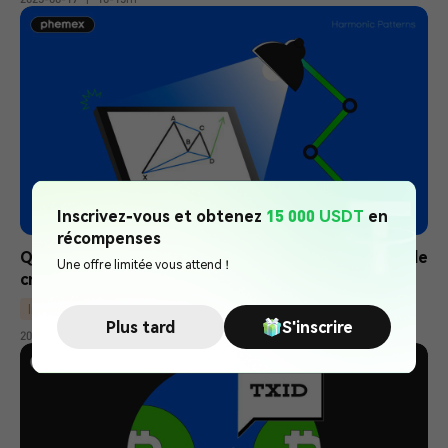
Inscrivez-vous et obtenez
15 000 USDT
en
récompenses
Que sont les figures harmoniques dans le trading de 
Une offre limitée vous attend !
crypto-monnaies ?
Intermédiaire
Analyse Technique
Plus tard
S'inscrire
2026-03-13
|
15-20m