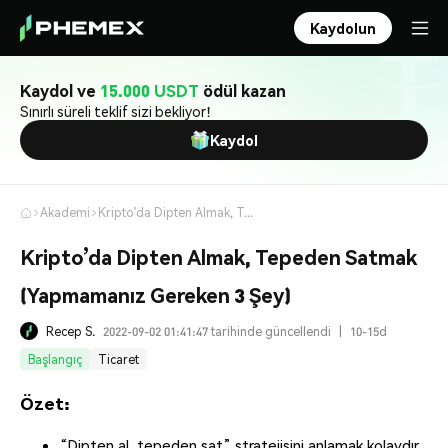
Kaydolun
Kaydol ve
15.000 USDT
ödül kazan
Sınırlı süreli teklif sizi bekliyor!
Kaydol
Akademi
Kripto’da Dipten Almak, Tepeden Satmak (Yapmamanız Gereken 3 Şey)
Kripto’da Dipten Almak, Tepeden Satmak
(Yapmamanız Gereken 3 Şey)
Recep S.
2022-09-02 01:41:47 tarihinde güncellendi
|
10-15d
Başlangıç
Ticaret
Özet:
“Dipten al, tepeden sat” stratejisini anlamak kolaydır,