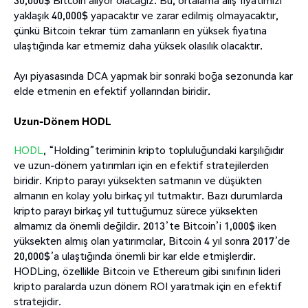
30,000$ Bitcoin alıyor olacağız. Bu, ortalama alış fiyatımızı
yaklaşık 40,000$ yapacaktır ve zarar edilmiş olmayacaktır,
çünkü Bitcoin tekrar tüm zamanların en yüksek fiyatına
ulaştığında kar etmemiz daha yüksek olasılık olacaktır.
Ayı piyasasında DCA yapmak bir sonraki boğa sezonunda kar
elde etmenin en efektif yollarından biridir.
Uzun-Dönem HODL
HODL
, “Holding”teriminin kripto topluluğundaki karşılığıdır
ve uzun-dönem yatırımları için en efektif stratejilerden
biridir. Kripto parayı yüksekten satmanın ve düşükten
almanın en kolay yolu birkaç yıl tutmaktır. Bazı durumlarda
kripto parayı birkaç yıl tuttuğumuz sürece yüksekten
almamız da önemli değildir. 2013’te Bitcoin’i 1,000$ iken
yüksekten almış olan yatırımcılar, Bitcoin 4 yıl sonra 2017’de
20,000$’a ulaştığında önemli bir kar elde etmişlerdir.
HODLing, özellikle Bitcoin ve Ethereum gibi sınıfının lideri
kripto paralarda uzun dönem ROI yaratmak için en efektif
stratejidir.