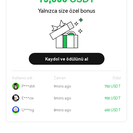
Yalnızca size özel bonus
Kaydol ve ödülünü al
Kullanıcı adı
Zaman
Ödül
P***shh
9mins ago
750 USDT
E***cw
5mins ago
900 USDT
U***ng
8mins ago
400 USDT