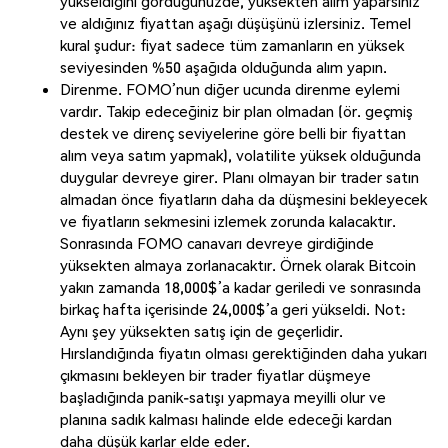
yükseldiğini gördüğünüzde, yüksekten alım yaparsınız
ve aldığınız fiyattan aşağı düşüşünü izlersiniz. Temel
kural şudur: fiyat sadece tüm zamanların en yüksek
seviyesinden %50 aşağıda olduğunda alım yapın.
Direnme. FOMO’nun diğer ucunda direnme eylemi
vardır. Takip edeceğiniz bir plan olmadan (ör. geçmiş
destek ve direnç seviyelerine göre belli bir fiyattan
alım veya satım yapmak), volatilite yüksek olduğunda
duygular devreye girer. Planı olmayan bir trader satın
almadan önce fiyatların daha da düşmesini bekleyecek
ve fiyatların sekmesini izlemek zorunda kalacaktır.
Sonrasında FOMO canavarı devreye girdiğinde
yüksekten almaya zorlanacaktır. Örnek olarak Bitcoin
yakın zamanda 18,000$’a kadar geriledi ve sonrasında
birkaç hafta içerisinde 24,000$’a geri yükseldi. Not:
Aynı şey yüksekten satış için de geçerlidir.
Hırslandığında fiyatın olması gerektiğinden daha yukarı
çıkmasını bekleyen bir trader fiyatlar düşmeye
başladığında panik-satışı yapmaya meyilli olur ve
planına sadık kalması halinde elde edeceği kardan
daha düşük karlar elde eder.