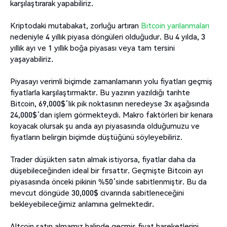
karşılaştırarak yapabiliriz.
Kriptodaki mutabakat, zorluğu artıran
Bitcoin yarılanmaları
nedeniyle 4 yıllık piyasa döngüleri olduğudur. Bu 4 yılda, 3
yıllık ayı ve 1 yıllık boğa piyasası veya tam tersini
yaşayabiliriz.
Piyasayı verimli biçimde zamanlamanın yolu fiyatları geçmiş
fiyatlarla karşılaştırmaktır. Bu yazının yazıldığı tarihte
Bitcoin, 69,000$’lık pik noktasının neredeyse 3x aşağısında
24,000$’dan işlem görmekteydi. Makro faktörleri bir kenara
koyacak olursak şu anda ayı piyasasında olduğumuzu ve
fiyatların belirgin biçimde düştüğünü söyleyebiliriz.
Trader düşükten satın almak istiyorsa, fiyatlar daha da
düşebileceğinden ideal bir fırsattır. Geçmişte Bitcoin ayı
piyasasında önceki pikinin %50’sinde sabitlenmiştir. Bu da
mevcut döngüde 30,000$ civarında sabitleneceğini
bekleyebileceğimiz anlamına gelmektedir.
Altcoin satın almamız halinde geçmiş fiyat hareketlerini