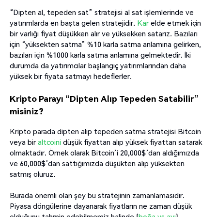
“Dipten al, tepeden sat” stratejisi al sat işlemlerinde ve
yatırımlarda en başta gelen stratejidir.
Kar
elde etmek için
bir varlığı fiyat düşükken alır ve yüksekken satarız. Bazıları
için “yüksekten satma” %10 karla satma anlamına gelirken,
bazıları için %1000 karla satma anlamına gelmektedir. İki
durumda da yatırımcılar başlangıç yatırımlarından daha
yüksek bir fiyata satmayı hedeflerler.
Kripto Parayı “Dipten Alıp Tepeden Satabilir”
misiniz?
Kripto parada dipten alıp tepeden satma stratejisi Bitcoin
veya bir
altcoini
düşük fiyattan alıp yüksek fiyattan satarak
olmaktadır. Örnek olarak Bitcoin’i 20,000$’dan aldığımızda
ve 60,000$’dan sattığımızda düşükten alıp yüksekten
satmış oluruz.
Burada önemli olan şey bu stratejinin zamanlamasıdır.
Piyasa döngülerine dayanarak fiyatların ne zaman düşük
olduğunu tahmin edebilmemiz halinde (
boğa vs ayı
),