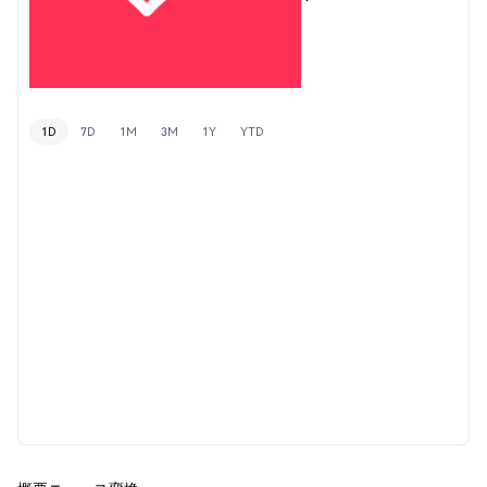
1D
7D
1M
3M
1Y
YTD