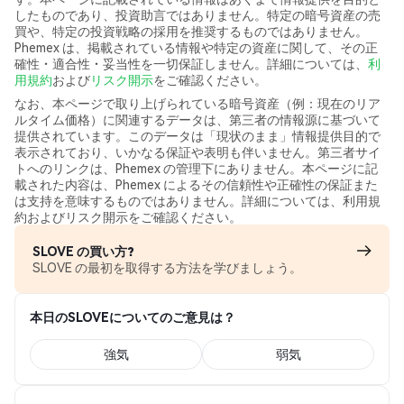
したものであり、投資助言ではありません。特定の暗号資産の売
買や、特定の投資戦略の採用を推奨するものではありません。
Phemex は、掲載されている情報や特定の資産に関して、その正
確性・適合性・妥当性を一切保証しません。詳細については、
利
用規約
および
リスク開示
をご確認ください。
なお、本ページで取り上げられている暗号資産（例：現在のリア
ルタイム価格）に関連するデータは、第三者の情報源に基づいて
提供されています。このデータは「現状のまま」情報提供目的で
表示されており、いかなる保証や表明も伴いません。第三者サイ
トへのリンクは、Phemex の管理下にありません。本ページに記
載された内容は、Phemex によるその信頼性や正確性の保証また
は支持を意味するものではありません。詳細については、利用規
約およびリスク開示をご確認ください。
SLOVE の買い方?
SLOVE の最初を取得する方法を学びましょう。
本日のSLOVEについてのご意見は？
強気
弱気