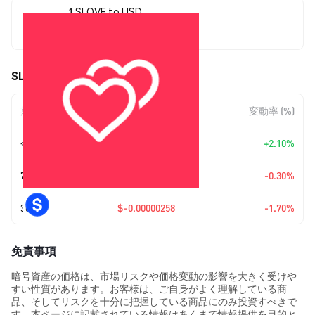
1 SLOVE to USD
$0.00014908
SLOVE (SLOVE) の価格変動
期間
金額変動
変動率 (%)
今日
+
$0.00000307
+2.10%
7日
$-0.00000045
-0.30%
30日
$-0.00000258
-1.70%
免責事項
暗号資産の価格は、市場リスクや価格変動の影響を大きく受けや
すい性質があります。お客様は、ご自身がよく理解している商
品、そしてリスクを十分に把握している商品にのみ投資すべきで
す。本ページに記載されている情報はあくまで情報提供を目的と