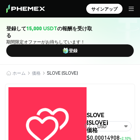
サインアップ
登録して
15,000 USDT
の報酬を受け取
る
期間限定オファーがお待ちしています！
登録
ホーム
価格
SLOVE (SLOVE)
SLOVE
(SLOVE)
USD
価格
$0.00014908
+2.10%