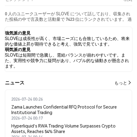
0 人のユニークユーザーが SLOVE について話しており、収集され
た投稿の中で言及数と活動量で 7423 位にランクされています。 過
去24時間で、すべてのソーシャルメディアにおける SLOVE への感
情は 弱気 でした。 最後に、SLOVE に関するニュース記事が 0 件
強気派の意見
公開されました。 Twitterでは、NaN% のツイートが強気の感情
SLOVEは成長性が高く、市場ニーズにも合致しているため、将来
を示し、NaN% のツイートが弱気の感情を示しました。 NaN% の
的な価値上昇が期待できると考え、強気で見ています。
ツイートは SLOVE に対して中立的でした。 これらの感情分析は 0
弱気派の意見
件のツイートに基づいています。
SLOVEは短期間で急騰し、需給バランスが崩れやすいです。ま
た、実用性や競争力に疑問があり、バブル的な値動きが懸念され
ます。
​​ニュース​​
もっと
2026-07-24 00:26
Zama Launches Confidential RFQ Protocol for Secure
Institutional Trading
2026-07-24 00:17
Hyperliquid's RWA Trading Volume Surpasses Crypto
Assets, Reaches 54% Share
2026-07-24 00:14