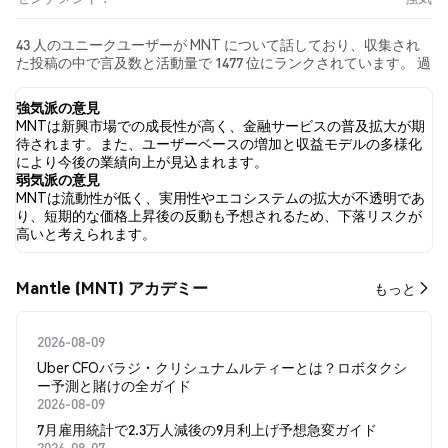
43 人のユニークユーザーが MNT について話しており、収集され
た投稿の中で言及数と活動量で 1477 位にランクされています。 過
去24時間で、すべてのソーシャルメディアにおける MNT への感情
は 強気 でした。 最後に、MNT に関するニュース記事が 0 件公開
強気派の意見
されました。 Twitterでは、40.82% のツイートが強気の感情を示
MNTは新興市場での成長性が高く、金融サービスの普及拡大が期
し、12.24% のツイートが弱気の感情を示しました。 46.94% のツ
待されます。また、ユーザーベースの増加と収益モデルの多様化
イートは MNT に対して中立的でした。 これらの感情分析は 49 件
により今後の業績向上が見込まれます。
のツイートに基づいています。
弱気派の意見
MNTは流動性が低く、実用性やエコシステムの拡大が不透明であ
り、短期的な価格上昇後の反動も予想されるため、下落リスクが
高いと考えられます。
Mantle (MNT) アカデミー
もっと
2026-08-09
Uber CFOバラジ・クリシュナムルティーとは？ロボタクシ
ー予測と賭けの全ガイド
2026-08-09
7月雇用統計で2.3万人減後の9月利上げ予想急変ガイド
2026-08-07