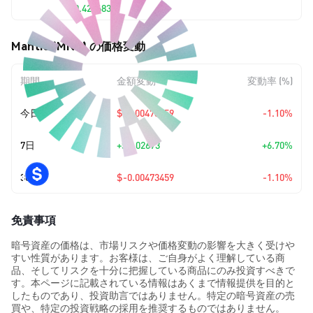
$0.425683
Mantle (MNT) の価格変動
期間
金額変動
変動率 (%)
今日
$-0.00473459
-1.10%
7日
+
$0.02673
+6.70%
30日
$-0.00473459
-1.10%
免責事項
暗号資産の価格は、市場リスクや価格変動の影響を大きく受けや
すい性質があります。お客様は、ご自身がよく理解している商
品、そしてリスクを十分に把握している商品にのみ投資すべきで
す。本ページに記載されている情報はあくまで情報提供を目的と
したものであり、投資助言ではありません。特定の暗号資産の売
買や、特定の投資戦略の採用を推奨するものではありません。