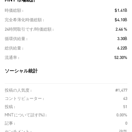
時価総額
$1.41B
完全希薄化時価総額
$4.10B
24時間取引です/時価総額
2.46 %
循環供給量
3.30B
総供給量
6.22B
流通率
52.30%
ソーシャル統計
投稿の人気度 :
#1,477
コントリビューター :
43
投稿 :
51
MNTについて話す(%) :
0.00%
記事 :
0
センチメント :
強気