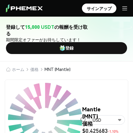
サインアップ
登録して
15,000 USDT
の報酬を受け取
る
期間限定オファーがお待ちしています！
登録
ホーム
価格
MNT (Mantle)
Mantle
(MNT)
USD
価格
$0.425683
-1.10%