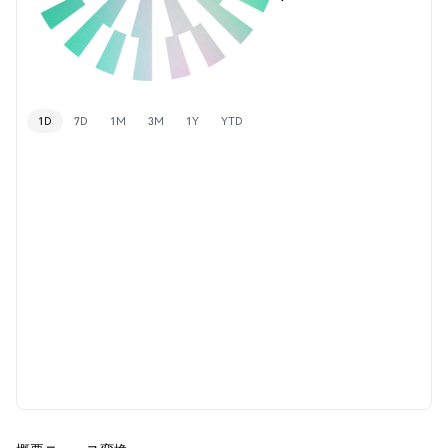
1D
7D
1M
3M
1Y
YTD