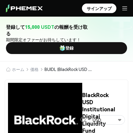
サインアップ
登録して
15,000 USDT
の報酬を受け取
る
期間限定オファーがお待ちしています！
登録
ホーム
価格
BUIDL (BlackRock USD Institutional Digital Liquidity Fund)
BlackRock
USD
Institutional
Digital
USD
Liquidity
Fund