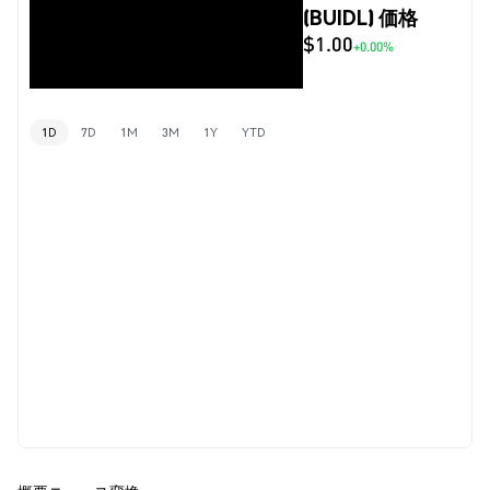
(BUIDL) 価格
$1.00
+0.00%
1D
7D
1M
3M
1Y
YTD