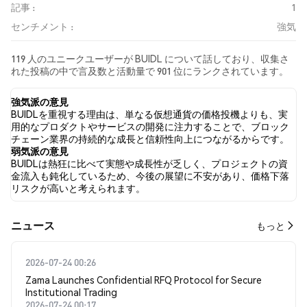
記事 :
1
センチメント :
強気
119 人のユニークユーザーが BUIDL について話しており、収集さ
れた投稿の中で言及数と活動量で 901 位にランクされています。
過去24時間で、すべてのソーシャルメディアにおける BUIDL への
感情は 強気 でした。 最後に、BUIDL に関するニュース記事が 1 件
強気派の意見
公開されました。 Twitterでは、50.98% のツイートが強気の感情
BUIDLを重視する理由は、単なる仮想通貨の価格投機よりも、実
を示し、10.78% のツイートが弱気の感情を示しました。 38.24%
用的なプロダクトやサービスの開発に注力することで、ブロック
のツイートは BUIDL に対して中立的でした。 これらの感情分析は
チェーン業界の持続的な成長と信頼性向上につながるからです。
102 件のツイートに基づいています。
弱気派の意見
BUIDLは熱狂に比べて実態や成長性が乏しく、プロジェクトの資
金流入も鈍化しているため、今後の展望に不安があり、価格下落
リスクが高いと考えられます。
​​ニュース​​
もっと
2026-07-24 00:26
Zama Launches Confidential RFQ Protocol for Secure
Institutional Trading
2026-07-24 00:17