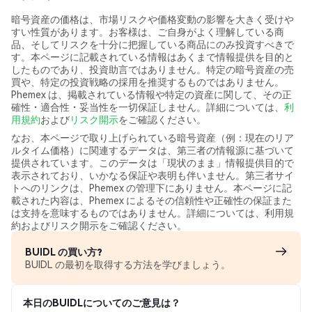
暗号資産の価格は、市場リスクや価格変動の影響を大きく受けや
すい性質があります。お客様は、ご自身がよく理解している商
品、そしてリスクを十分に把握している商品にのみ投資すべきで
す。本ページに記載されている情報はあくまで情報提供を目的と
したものであり、投資助言ではありません。特定の暗号資産の売
買や、特定の投資戦略の採用を推奨するものではありません。
Phemex は、掲載されている情報や特定の資産に関して、その正
確性・適合性・妥当性を一切保証しません。詳細については、
利
用規約
および
リスク開示
をご確認ください。
なお、本ページで取り上げられている暗号資産（例：現在のリア
ルタイム価格）に関連するデータは、第三者の情報源に基づいて
提供されています。このデータは「現状のまま」情報提供目的で
表示されており、いかなる保証や表明も伴いません。第三者サイ
トへのリンクは、Phemex の管理下にありません。本ページに記
載された内容は、Phemex によるその信頼性や正確性の保証また
は支持を意味するものではありません。詳細については、利用規
約およびリスク開示をご確認ください。
BUIDL の買い方?
BUIDL の最初を取得する方法を学びましょう。
本日のBUIDLについてのご意見は？