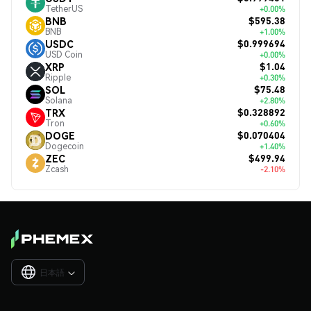
TetherUS
+0.00%
$595.38
BNB
BNB
+1.00%
$0.999694
USDC
USD Coin
+0.00%
$1.04
XRP
Ripple
+0.30%
$75.48
SOL
Solana
+2.80%
$0.328892
TRX
Tron
+0.60%
$0.070404
DOGE
Dogecoin
+1.40%
$499.94
ZEC
Zcash
-2.10%
日本語
