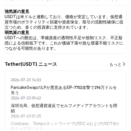
過去24時間で、すべてのソーシャルメディアにおける USDT への
感情は 強気 でした。 最後に、USDT に関するニュース記事が 0 件
強気派の意見
公開されました。 Twitterでは、45.05% のツイートが強気の感情
USDTは米ドルと連動しており、価格が安定しています。仮想通
を示し、4.59% のツイートが弱気の感情を示しました。 50.36% の
貨市場のボラティリティ回避や資産保全、取引の流動性確保に役
ツイートは USDT に対して中立的でした。 これらの感情分析は
立つため、多くの投資家に支持されています。
1263 件のツイートに基づいています。
弱気派の意見
USDTへの懸念は、準備資産の透明性不足や規制リスク、不正疑
惑による信頼低下です。これが価値下落や急な償還不能リスクに
つながる可能性があります。
Tether(USDT) ​​ニュース​​
もっと
2026-07-23 16:03
PancakeSwapのLPが悪意あるEIP-7702攻撃で296万ドルを
失う
2026-07-23 09:42
深圳当局、仮想通貨違反でセルフメディアアカウントを閉
鎖
2026-07-23 01:25
Coinbase、TempoネットワークでUSDC.eおよびUSDT0の
取引を可能にする