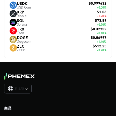
$0.999632
USDC
USD Coin
+0.00%
$1.03
XRP
Ripple
-1.70%
$73.89
SOL
Solana
+0.70%
$0.32752
TRX
Tron
+0.10%
$0.06997
DOGE
Dogecoin
+1.40%
$512.25
ZEC
Zcash
+3.20%
日本語

商品