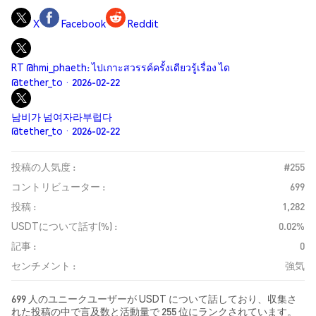
X
Facebook
Reddit
RT @hmi_phaeth: ไปเกาะสวรรค์ครั้งเดียวรู้เรื่อง ได
@tether_to · 2026-02-22
남비가 넘여자라부럽다
@tether_to · 2026-02-22
投稿の人気度 :
#255
コントリビューター :
699
投稿 :
1,282
USDTについて話す(%) :
0.02%
記事 :
0
センチメント :
強気
699 人のユニークユーザーが USDT について話しており、収集さ
れた投稿の中で言及数と活動量で 255 位にランクされています。