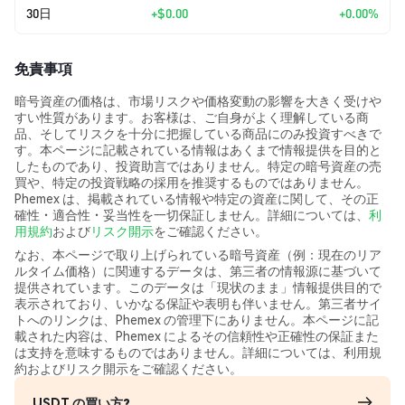
30日
+
$0.00
+0.00%
免責事項
暗号資産の価格は、市場リスクや価格変動の影響を大きく受けや
すい性質があります。お客様は、ご自身がよく理解している商
品、そしてリスクを十分に把握している商品にのみ投資すべきで
す。本ページに記載されている情報はあくまで情報提供を目的と
したものであり、投資助言ではありません。特定の暗号資産の売
買や、特定の投資戦略の採用を推奨するものではありません。
Phemex は、掲載されている情報や特定の資産に関して、その正
確性・適合性・妥当性を一切保証しません。詳細については、
利
用規約
および
リスク開示
をご確認ください。
なお、本ページで取り上げられている暗号資産（例：現在のリア
ルタイム価格）に関連するデータは、第三者の情報源に基づいて
提供されています。このデータは「現状のまま」情報提供目的で
表示されており、いかなる保証や表明も伴いません。第三者サイ
トへのリンクは、Phemex の管理下にありません。本ページに記
載された内容は、Phemex によるその信頼性や正確性の保証また
は支持を意味するものではありません。詳細については、利用規
約およびリスク開示をご確認ください。
USDT の買い方?