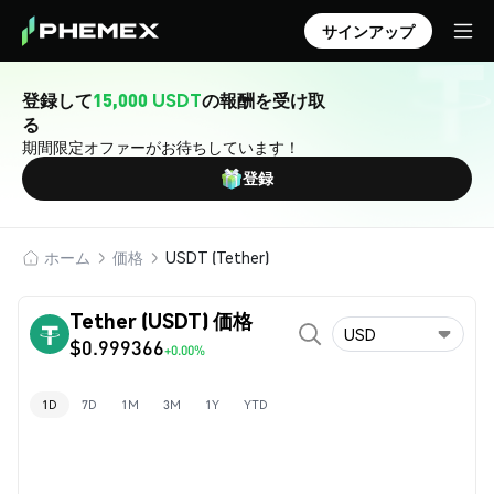
サインアップ
登録して
15,000 USDT
の報酬を受け取
る
期間限定オファーがお待ちしています！
登録
ホーム
価格
USDT (Tether)
Tether (USDT) 価格
USD
$0.999366
+0.00%
1D
7D
1M
3M
1Y
YTD