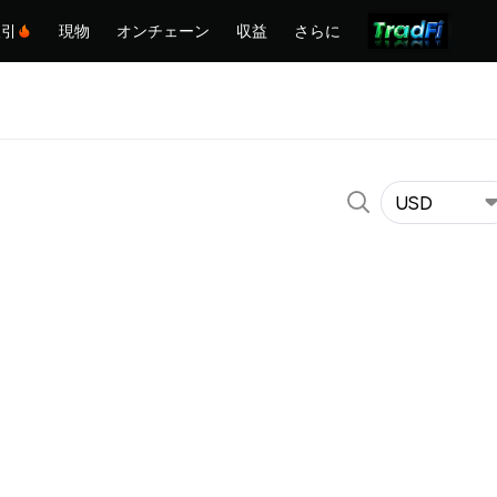
取引
現物
オンチェーン
収益
さらに
USD