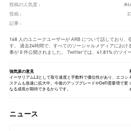
投稿の人気度 :
#6
投稿 :
2
記事 :
168 人のユニークユーザーが ARB について話しており
す。 過去24時間で、すべてのソーシャルメディアにおける 
事が 0 件公開されました。 Twitterでは、41.81% 
した。 46.98% のツイートは ARB に対して中立的でし
強気派の意見
イーサリアムL2として取引速度と手数料で優位性があり、エコシ
ステムも急速に拡大中。今後のアップグレードやDeFi需要増で更
なる成長が期待できるからです。
​​ニュース​​