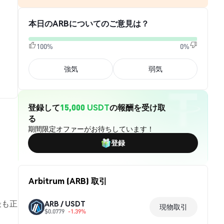
本日のARBについてのご意見は？
100%
0%
強気
弱気
登録して
15,000 USDT
の報酬を受け取
る
期間限定オファーがお待ちしています！
登録
Arbitrum (ARB) 取引
最も正
ARB / USDT
現物取引
$0.0779
-1.39%