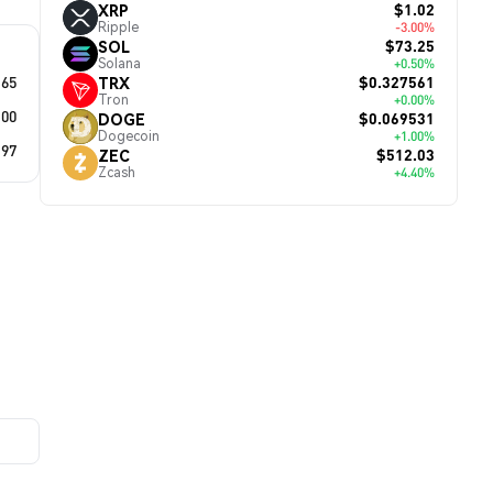
$1.02
XRP
Ripple
-3.00%
$73.25
SOL
Solana
+0.50%
.65
$0.327561
TRX
Tron
+0.00%
.00
$0.069531
DOGE
Dogecoin
+1.00%
.97
$512.03
ZEC
Zcash
+4.40%