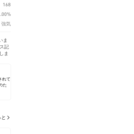
168
0.00%
強気
いま
ース記
示しま
されて
のた
っと