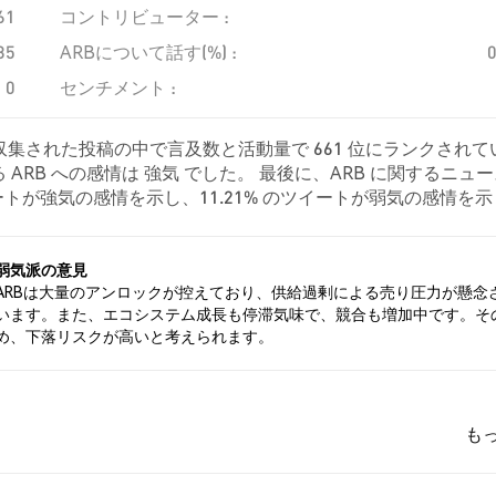
61
コントリビューター :
35
ARBについて話す(%) :
0
センチメント :
、収集された投稿の中で言及数と活動量で 661 位にランクされて
ARB への感情は 強気 でした。 最後に、ARB に関するニュ
のツイートが強気の感情を示し、11.21% のツイートが弱気の感情を
た。 これらの感情分析は 232 件のツイートに基づいています。
弱気派の意見
ARBは大量のアンロックが控えており、供給過剰による売り圧力が懸念
います。また、エコシステム成長も停滞気味で、競合も増加中です。そ
め、下落リスクが高いと考えられます。
も