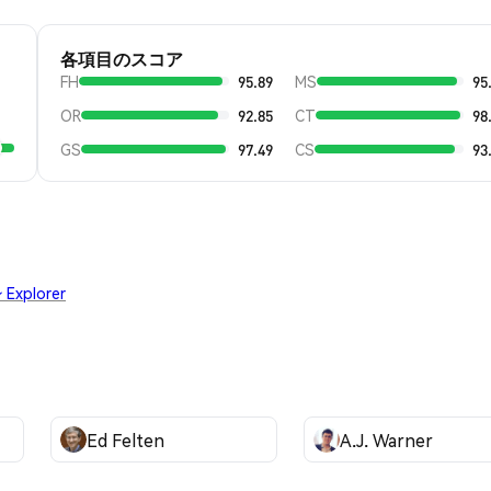
各項目のスコア
FH
95.89
MS
95
OR
92.85
CT
98
GS
97.49
CS
93
xplorer
Ed Felten
A.J. Warner