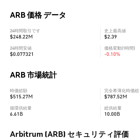
ARB 価格 データ
24時間取引です
史上最高値
$248.22M
$2.39
24時間安値
価格変動(1時間)
$0.077321
-0.10%
ARB 市場統計
時価総額
完全希薄化時価総
$515.27M
$787.52M
循環供給量
総供給量
6.61B
10.00B
Arbitrum (ARB) セキュリティ評価