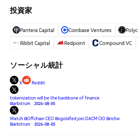
投資家
Pantera Capital
Coinbase Ventures
Polyc
Ribbit Capital
Redpoint
Compound VC
ソーシャル統計
X
Reddit
tokenization will be the backbone of finance
@arbitrum · 2026-08-05
Watch @Offchain CEO @sgoldfed join DACM CIO @richw
@arbitrum · 2026-08-05