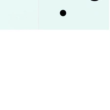
でETF資金流入93%
CardanoがETF承認で何が変わ
と今後予想
る？今後の価格予想＆徹底解説
市場洞察
2026-08-09
|
15-20分
2026-08-09
|
15-20分
ト
USD
$0.011302