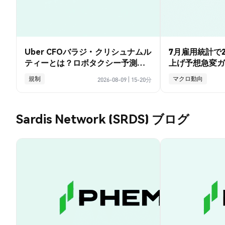
Uber CFOバラジ・クリシュナムル
7月雇用統計で2
ティーとは？ロボタクシー予測と
上げ予想急変ガ
賭けの全ガイド
規制
マクロ動向
2026-08-09
|
15-20分
Sardis Network (SRDS) ブログ