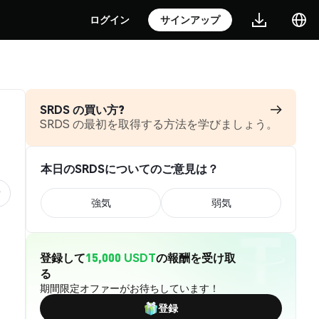
ログイン
サインアップ
SRDS の買い方?
SRDS の最初を取得する方法を学びましょう。
本日のSRDSについてのご意見は？
強気
弱気
登録して
15,000 USDT
の報酬を受け取
る
期間限定オファーがお待ちしています！
登録