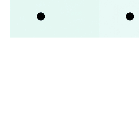
SpaceX株価23%急騰の理由とは？
XRP価格1ドル
インサイダー売却タイミング予測
急減｜最新動向
ガイド
市場洞察
市場洞察
2026-08-09
|
15-20分
Sardis Network (SRDS) の換算レー
1 SRDS to 