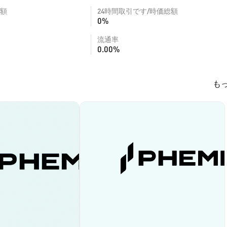
額
24時間取引です/時価総額
0%
流通率
0.00%
も