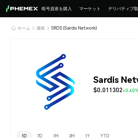
暗号資産を購入
マーケット
デリバティブ
ホーム
価格
SRDS (Sardis Network)
Sardis Ne
$0.011302
+0.60
1D
7D
1M
3M
1Y
YTD