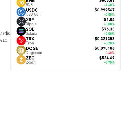
$603.81
BNB
BNB
+1.60%
$0.999567
USDC
USD Coin
+0.00%
$1.04
XRP
Ripple
+0.00%
$76.33
SOL
rdis
Solana
+2.00%
$0.329353
TRX
も正
Tron
+0.20%
$0.070106
DOGE
Dogecoin
-0.40%
$524.69
ZEC
Zcash
+3.70%