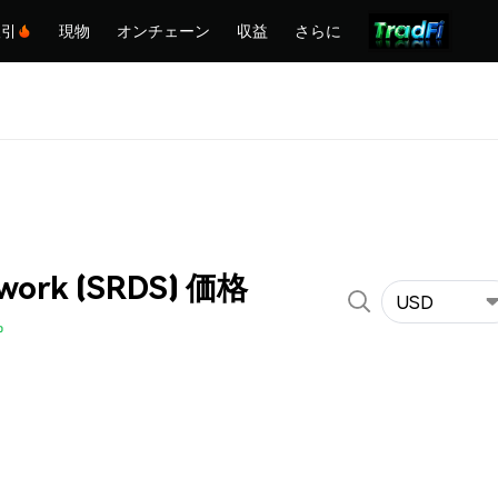
取引
現物
オンチェーン
収益
さらに
twork (SRDS) 価格
USD
%