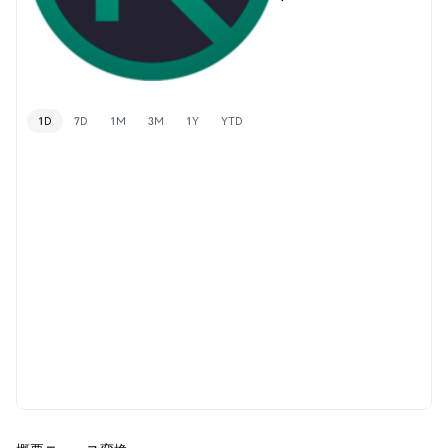
1D
7D
1M
3M
1Y
YTD