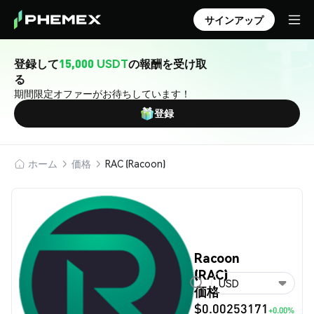
サインアップ
登録して
15,000 USDT
の報酬を受け取
る
期間限定オファーがお待ちしています！
登録
ホーム
価格
RAC (Racoon)
Racoon
(RAC)
USD
価格
$0.00253171
+0.00%