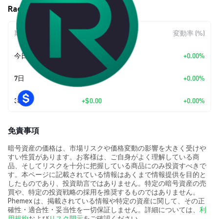
Racoon (RAC) の価格変動
期間
金額変動
変動率 (%)
今日
+
$0.00
+0.00%
7日
+
$0.00
+0.00%
30日
+
$0.00
+0.00%
免責事項
暗号資産の価格は、市場リスクや価格変動の影響を大きく受けや
すい性質があります。お客様は、ご自身がよく理解している商
品、そしてリスクを十分に把握している商品にのみ投資すべきで
す。本ページに記載されている情報はあくまで情報提供を目的と
したものであり、投資助言ではありません。特定の暗号資産の売
買や、特定の投資戦略の採用を推奨するものではありません。
Phemex は、掲載されている情報や特定の資産に関して、その正
確性・適合性・妥当性を一切保証しません。詳細については、
利
用規約
および
リスク開示
をご確認ください。