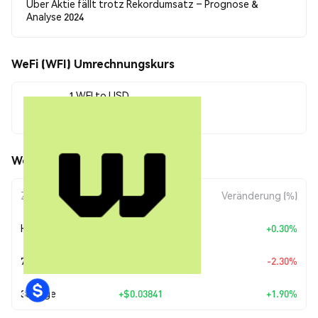
Uber Aktie fällt trotz Rekordumsatz – Prognose &
Analyse 2024
WeFi (WFI) Umrechnungskurs
1 WFI to USD
$2.06
WeFi (WFI) Kursbewegungen
Zeitraum
Betragsänderung
Veränderung (%)
Heute
+
$0.00616152
+0.30%
7 Tage
-$0.048495
-2.30%
30 Tage
+
$0.03841
+1.90%