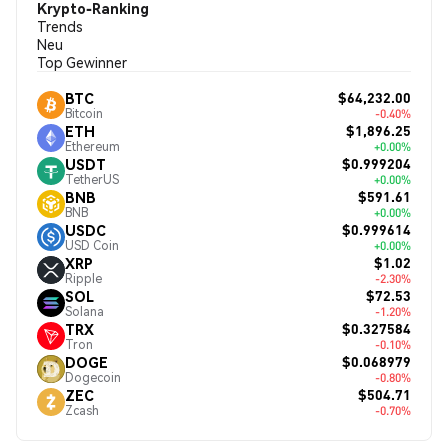
Krypto-Ranking
Trends
Neu
Top Gewinner
$64,232.00
BTC
Bitcoin
-0.40%
$1,896.25
ETH
Ethereum
+0.00%
$0.999204
USDT
TetherUS
+0.00%
$591.61
BNB
BNB
+0.00%
$0.999614
USDC
USD Coin
+0.00%
$1.02
XRP
Ripple
-2.30%
$72.53
SOL
Solana
-1.20%
$0.327584
TRX
Tron
-0.10%
$0.068979
DOGE
Dogecoin
-0.80%
$504.71
ZEC
Zcash
-0.70%