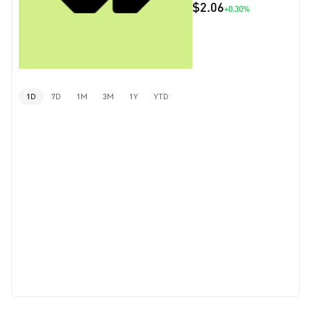
$2.06
+0.30%
1D
7D
1M
3M
1Y
YTD