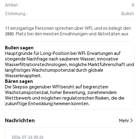
Artikel :
0
Stimmung :
Bullish
11 einzigartige Personen sprechen über WFI, und es belegt den
2880. Platz bei den meisten Erwähnungen und Aktivitäten aus
den gesammelten Beiträgen. In den letzten 24 Stunden war die
Stimmung gegenüber WFI in allen sozialen Medien Bullish.
Bullen sagen
Schließlich wurden 0 Nachrichtenartikel über WFI veröffentlicht.
Hauptgründe für Long-Position bei WFI: Erwartungen auf
Auf Twitter hatten 9.09% der Tweets eine bullishe Stimmung im
steigende Nachfrage nach sauberem Wasser, innovative
Vergleich zu 0.00% der Tweets mit einer bärischen Stimmung
Wasserfiltrationstechnologien, mögliche Marktführerschaft und
über WFI. 90.91% der Tweets waren neutral gegenüber WFI.
langfristiges Wachstumspotenzial durch globale
Diese Stimmungen basieren auf 11 Tweets.
Wasserknappheit.
Bären sagen
Die Skepsis gegenüber WFI beruht auf begrenztem
Wachstumspotenzial, hoher Bewertung, zunehmendem
Wettbewerb und möglichen regulatorischen Risiken, die die
zukünftige Entwicklung hemmen könnten.
Nachrichten
Mehr
2026-07-24 00:26