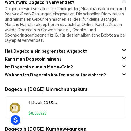
Wofür wird Dogecoin verwendet?
Dogecoin wird vor allem für Trinkgelder, Mikrotransaktionen und
Peer-to-Peer-Zahlungen eingesetzt. Die schnellen Blockzeiten
und minimalen Gebühren machen es ideal für kleine Beträge.
Manche Händler akzeptieren es auch für Online-Käufe. Zudem
wurde Dogecoin in Crowdfunding-, Charity- und
Sponsoringkampagnen (z. B. für das jamaikanische Bobteam bei
Olympia) verwendet.
Hat Dogecoin ein begrenztes Angebot?
Nein. Im Gegensatz zu Bitcoin hat Dogecoin ein unbegrenztes
Kann man Dogecoin minen?
Angebot. Etwa 10.000 DOGE werden jede Minute erzeugt, was
Ja. Dogecoin ist eine minebare Kryptowährung, die den Scrypt-
Ist Dogecoin nur ein Meme-Coin?
jährlich rund 5 Milliarden DOGE zur Umlaufmenge hinzufügt.
Algorithmus wie Litecoin verwendet. Es unterstützt Merged
Dieses inflationsbasierte Modell soll den Umlauf fördern statt
Auch wenn Dogecoin 2013 als Meme begann, hat es sich zu einer
Wo kann ich Dogecoin kaufen und aufbewahren?
Mining mit Litecoin, sodass Miner DOGE und LTC gleichzeitig
das Horten als Wertanlage.
legitimen digitalen Währung mit aktiver Community und realen
ohne zusätzlichen Energieverbrauch erhalten können. Dogecoin
Du kannst Dogecoin (DOGE) direkt auf Phemex kaufen
, und wir
Anwendungsfällen entwickelt. Es wird für Zahlungen,
kann mit ASICs oder in Mining-Pools geschürft werden.
bewahren es sicher als verwahrende Börse für dich auf.
Dogecoin (DOGE) Umrechnungskurs
Trinkgelder und Spenden verwendet und hat eine lebendige
Alternativ kannst du auch andere Kryptowährungen wie USDT
Online-Community. Entwickler arbeiten weiterhin an der
nutzen, um
DOGE auf dem Phemex-Spotmarkt zu handeln
. Nach
Verbesserung des Netzwerks und stellen Funktionalität und
1 DOGE to USD
dem Kauf wird dein DOGE in deiner Phemex-Spot-Wallet mit
Sicherheit sicher.
hohen Sicherheitsstandards aufbewahrt.
$0.068723
Dogecoin (DOGE) Kursbewegungen