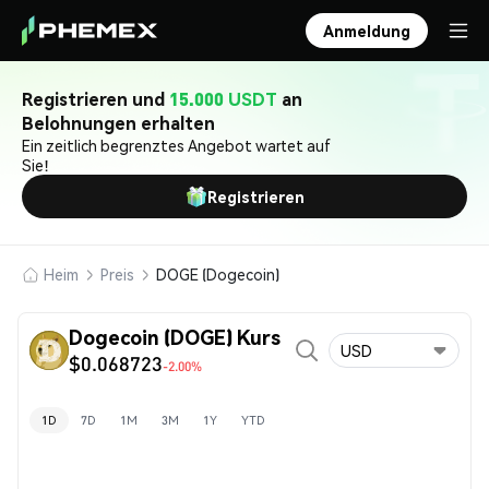
Anmeldung
Registrieren und
15.000 USDT
an
Belohnungen erhalten
Ein zeitlich begrenztes Angebot wartet auf
Sie!
Registrieren
Heim
Preis
DOGE (Dogecoin)
Dogecoin (DOGE) Kurs
USD
$0.068723
-2.00%
1D
7D
1M
3M
1Y
YTD