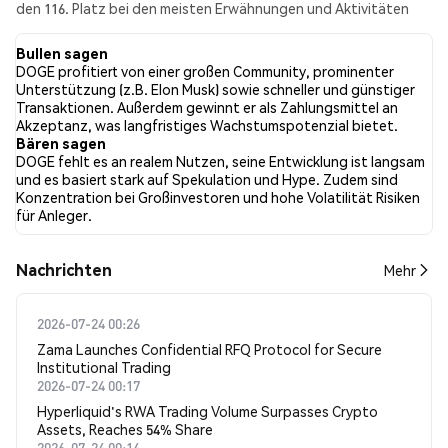
den 116. Platz bei den meisten Erwähnungen und Aktivitäten
aus den gesammelten Beiträgen. In den letzten 24 Stunden war
die Stimmung gegenüber DOGE in allen sozialen Medien Bullish.
Bullen sagen
Schließlich wurden 10 Nachrichtenartikel über DOGE
DOGE profitiert von einer großen Community, prominenter
veröffentlicht. Auf Twitter hatten 33.93% der Tweets eine
Unterstützung (z.B. Elon Musk) sowie schneller und günstiger
bullishe Stimmung im Vergleich zu 9.68% der Tweets mit einer
Transaktionen. Außerdem gewinnt er als Zahlungsmittel an
bärischen Stimmung über DOGE. 56.39% der Tweets waren
Akzeptanz, was langfristiges Wachstumspotenzial bietet.
neutral gegenüber DOGE. Diese Stimmungen basieren auf 3162
Bären sagen
Tweets.
DOGE fehlt es an realem Nutzen, seine Entwicklung ist langsam
und es basiert stark auf Spekulation und Hype. Zudem sind
Konzentration bei Großinvestoren und hohe Volatilität Risiken
für Anleger.
Nachrichten
Mehr
2026-07-24 00:26
Zama Launches Confidential RFQ Protocol for Secure
Institutional Trading
2026-07-24 00:17
Hyperliquid's RWA Trading Volume Surpasses Crypto
Assets, Reaches 54% Share
2026-07-24 00:14