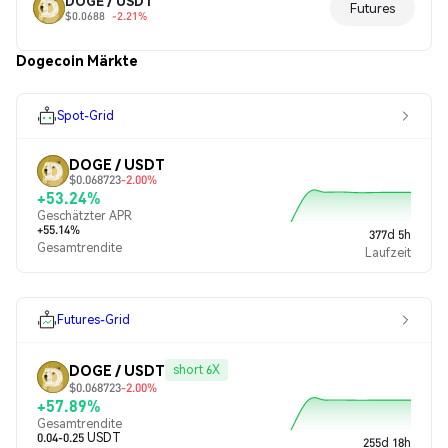
DOGE / USDT
Futures
$0.0688
-2.21%
Dogecoin Märkte
Spot-Grid
DOGE / USDT
$0.068723
-2.00%
+53.24%
Geschätzter APR
+55.14%
377d 5h
Gesamtrendite
Laufzeit
Futures-Grid
DOGE / USDT
short 6X
$0.068723
-2.00%
+57.89%
Gesamtrendite
0.04-0.25 USDT
255d 18h