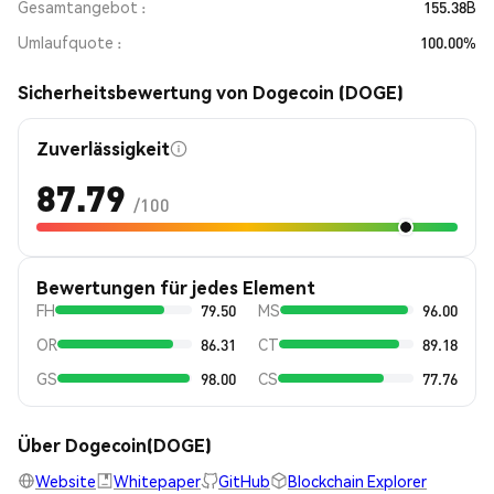
Gesamtangebot
155.38B
Umlaufquote
100.00%
Sicherheitsbewertung von Dogecoin (DOGE)
Zuverlässigkeit
87.79
/100
Bewertungen für jedes Element
FH
79.50
MS
96.00
OR
86.31
CT
89.18
GS
98.00
CS
77.76
Über Dogecoin(DOGE)
Website
Whitepaper
GitHub
Blockchain Explorer