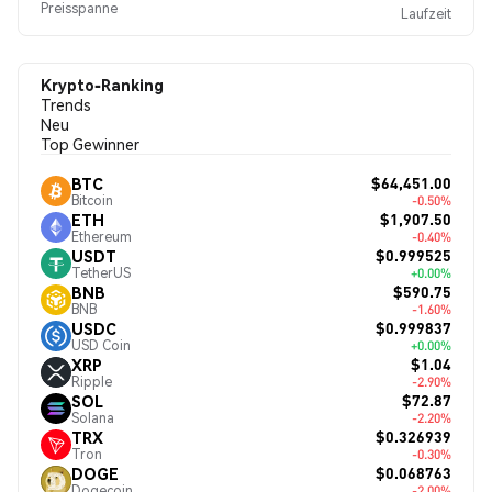
Preisspanne
Laufzeit
Krypto-Ranking
Trends
Neu
Top Gewinner
$64,451.00
BTC
Bitcoin
-0.50%
$1,907.50
ETH
Ethereum
-0.40%
$0.999525
USDT
TetherUS
+0.00%
$590.75
BNB
BNB
-1.60%
$0.999837
USDC
USD Coin
+0.00%
$1.04
XRP
Ripple
-2.90%
$72.87
SOL
Solana
-2.20%
$0.326939
TRX
Tron
-0.30%
$0.068763
DOGE
Dogecoin
-2.00%