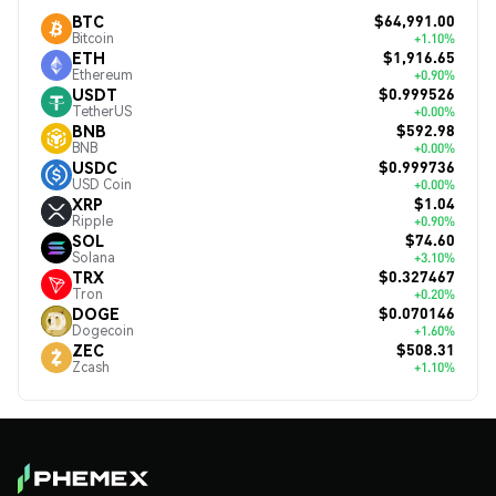
$64,991.00
BTC
Bitcoin
+1.10%
$1,916.65
ETH
Ethereum
+0.90%
$0.999526
USDT
TetherUS
+0.00%
$592.98
BNB
BNB
+0.00%
$0.999736
USDC
USD Coin
+0.00%
$1.04
XRP
Ripple
+0.90%
$74.60
SOL
Solana
+3.10%
$0.327467
TRX
Tron
+0.20%
$0.070146
DOGE
Dogecoin
+1.60%
$508.31
ZEC
Zcash
+1.10%