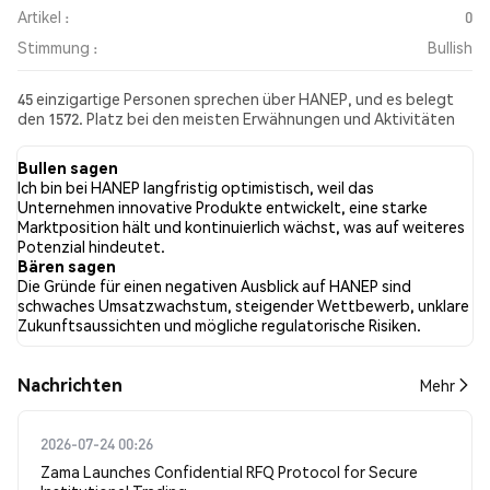
Artikel :
0
Stimmung :
Bullish
45 einzigartige Personen sprechen über HANEP, und es belegt
den 1572. Platz bei den meisten Erwähnungen und Aktivitäten
aus den gesammelten Beiträgen. In den letzten 24 Stunden war
die Stimmung gegenüber HANEP in allen sozialen Medien Bullish.
Bullen sagen
Schließlich wurden 0 Nachrichtenartikel über HANEP
Ich bin bei HANEP langfristig optimistisch, weil das
veröffentlicht. Auf Twitter hatten 27.78% der Tweets eine
Unternehmen innovative Produkte entwickelt, eine starke
bullishe Stimmung im Vergleich zu 11.11% der Tweets mit einer
Marktposition hält und kontinuierlich wächst, was auf weiteres
bärischen Stimmung über HANEP. 61.11% der Tweets waren
Potenzial hindeutet.
neutral gegenüber HANEP. Diese Stimmungen basieren auf 18
Bären sagen
Tweets.
Die Gründe für einen negativen Ausblick auf HANEP sind
schwaches Umsatzwachstum, steigender Wettbewerb, unklare
Zukunftsaussichten und mögliche regulatorische Risiken.
Nachrichten
Mehr
2026-07-24 00:26
Zama Launches Confidential RFQ Protocol for Secure