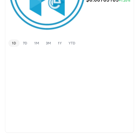
+1.20%
1D
7D
1M
3M
1Y
YTD