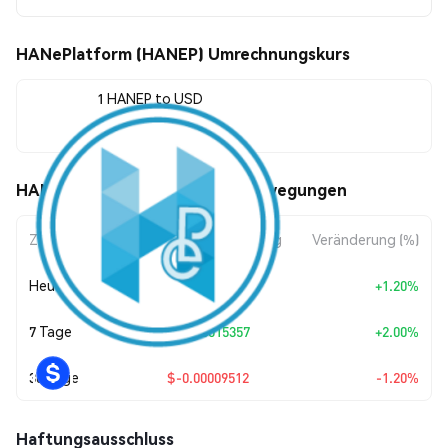
HANePlatform (HANEP) Umrechnungskurs
1 HANEP to USD
$0.00783185
HANePlatform (HANEP) Kursbewegungen
Zeitraum
Betragsänderung
Veränderung (%)
Heute
+
$0.00009287
+1.20%
7 Tage
+
$0.00015357
+2.00%
30 Tage
$-0.00009512
-1.20%
Haftungsausschluss