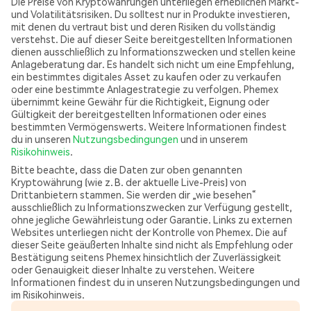
Die Preise von Kryptowährungen unterliegen erheblichen Markt-
und Volatilitätsrisiken. Du solltest nur in Produkte investieren,
mit denen du vertraut bist und deren Risiken du vollständig
verstehst. Die auf dieser Seite bereitgestellten Informationen
dienen ausschließlich zu Informationszwecken und stellen keine
Anlageberatung dar. Es handelt sich nicht um eine Empfehlung,
ein bestimmtes digitales Asset zu kaufen oder zu verkaufen
oder eine bestimmte Anlagestrategie zu verfolgen. Phemex
übernimmt keine Gewähr für die Richtigkeit, Eignung oder
Gültigkeit der bereitgestellten Informationen oder eines
bestimmten Vermögenswerts. Weitere Informationen findest
du in unseren
Nutzungsbedingungen
und in unserem
Risikohinweis
.
Bitte beachte, dass die Daten zur oben genannten
Kryptowährung (wie z. B. der aktuelle Live-Preis) von
Drittanbietern stammen. Sie werden dir „wie besehen“
ausschließlich zu Informationszwecken zur Verfügung gestellt,
ohne jegliche Gewährleistung oder Garantie. Links zu externen
Websites unterliegen nicht der Kontrolle von Phemex. Die auf
dieser Seite geäußerten Inhalte sind nicht als Empfehlung oder
Bestätigung seitens Phemex hinsichtlich der Zuverlässigkeit
oder Genauigkeit dieser Inhalte zu verstehen. Weitere
Informationen findest du in unseren Nutzungsbedingungen und
im Risikohinweis.