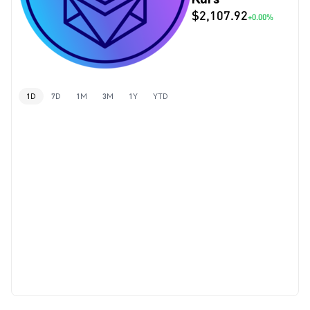
$2,107.92
+0.00%
1D
7D
1M
3M
1Y
YTD