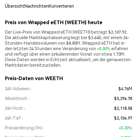
Übersicht
Nachrichten
Konvertieren
Preis von Wrapped eETH (WEETH) heute
Der Live-Preis von Wrapped eETH (WEETH) beträgt $2,107.92.
Die aktuelle Marktkapitalisierung liegt bei $3.64B, mit einem 24-
Stunden-Handelsvolumen von $8.85M. Wrapped eETH hat in
den letzten 24 Stunden eine Veränderung von
+0.00%
erfahren
und verfügt über einen zirkulierenden Vorrat von etwa 1.73M.
Diese Daten werden in Echtzeit aktualisiert, um die genauesten
Marktdaten bereitzustellen.
Preis-Daten von WEETH
24h Volumen
$4.76M
Allzeithoch
$5,296.78
24h Hoch
$2,118.58
24h Tief
$2,104.97
Preisänderung (1h)
+0.20%