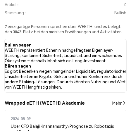
Artikel :
0
Stimmung :
Bullish
7 einzigartige Personen sprechen über WEETH, und es belegt
den 3042. Platz bei den meisten Erwähnungen und Aktivitäten
aus den gesammelten Beiträgen. In den letzten 24 Stunden war
die Stimmung gegenüber WEETH in allen sozialen Medien
Bullen sagen
Bullish. Schließlich wurden 0 Nachrichtenartikel über WEETH
WEETH repräsentiert Ether in nachgefragtem Eigenlayer-
veröffentlicht. Auf Twitter hatten 40.00% der Tweets eine
Staking, kombiniert Sicherheit, Liquidität und ein wachsendes
bullishe Stimmung im Vergleich zu 0.00% der Tweets mit einer
Ökosystem – deshalb lohnt sich ein Long-Investment.
bärischen Stimmung über WEETH. 60.00% der Tweets waren
Bären sagen
neutral gegenüber WEETH. Diese Stimmungen basieren auf 10
Es gibt Bedenken wegen mangelnder Liquidität, regulatorischer
Tweets.
Unsicherheiten im Krypto-Sektor und hoher Konkurrenz durch
andere Staking-Lösungen. Dadurch könnten Nutzung und Wert
von WEETH langfristig sinken.
Wrapped eETH (WEETH) Akademie
Mehr
2026-08-09
Uber CFO Balaji Krishnamurthy: Prognose zu Robotaxis