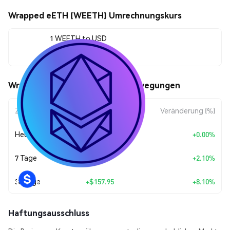
Wrapped eETH (WEETH) Umrechnungskurs
1 WEETH to USD
$2,107.92
Wrapped eETH (WEETH) Kursbewegungen
Zeitraum
Betragsänderung
Veränderung (%)
Heute
+
$0.00
+0.00%
7 Tage
+
$43.36
+2.10%
30 Tage
+
$157.95
+8.10%
Haftungsausschluss