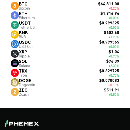
$64,811.00
BTC
Bitcoin
-0.20%
$1,916.94
ETH
Ethereum
+0.00%
$0.999325
USDT
TetherUS
+0.00%
$602.60
BNB
BNB
+1.70%
$0.999565
USDC
USD Coin
+0.00%
$1.04
XRP
Ripple
+0.70%
$76.39
SOL
Solana
+2.30%
$0.329725
TRX
Tron
+0.70%
$0.070083
DOGE
Dogecoin
-0.10%
$511.91
ZEC
Zcash
+0.50%