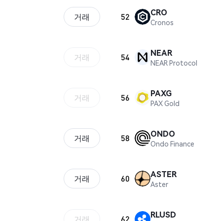
CRO
거래
52
Cronos
NEAR
거래
54
NEAR Protocol
PAXG
거래
56
PAX Gold
ONDO
거래
58
Ondo Finance
ASTER
거래
60
Aster
RLUSD
거래
62