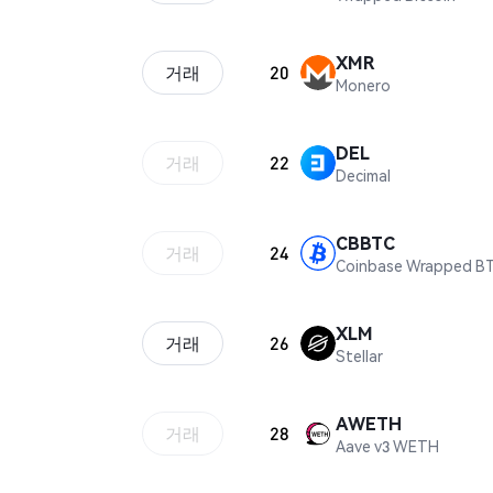
XMR
거래
20
Monero
DEL
거래
22
Decimal
CBBTC
거래
24
Coinbase Wrapped B
XLM
거래
26
Stellar
AWETH
거래
28
Aave v3 WETH