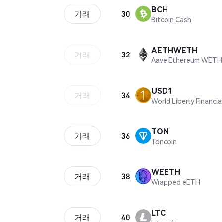
BCH
거래
30
Bitcoin Cash
AETHWETH
거래
32
Aave Ethereum WETH
USD1
거래
34
World Liberty Financi
TON
거래
36
Toncoin
WEETH
거래
38
Wrapped eETH
LTC
거래
40