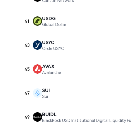
Canton Network
USDG
41
Global Dollar
USYC
43
Circle USYC
AVAX
45
Avalanche
SUI
47
Sui
BUIDL
49
BlackRock USD Institutional Digital Liquidity F