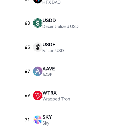
HTX DAO
USDD
63
Decentralized USD
USDF
65
Falcon USD
AAVE
67
AAVE
WTRX
69
Wrapped Tron
SKY
71
Sky