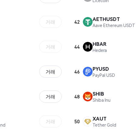
Litecoin
AETHUSDT
거래
42
Aave Ethereum USDT
HBAR
거래
44
Hedera
PYUSD
거래
46
PayPal USD
SHIB
거래
48
Shiba Inu
XAUT
거래
50
und
Tether Gold