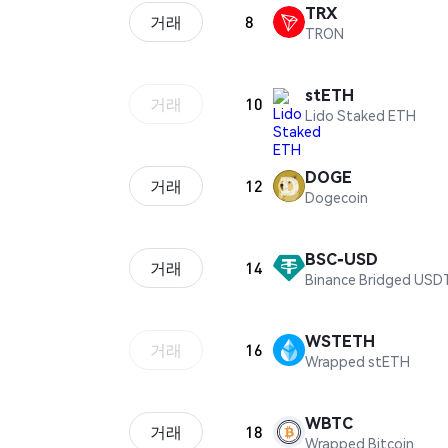
TRX
거래
8
TRON
stETH
거래
10
Lido Staked ETH
DOGE
거래
12
Dogecoin
BSC-USD
거래
14
Binance Bridged USDT
WSTETH
거래
16
Wrapped stETH
WBTC
거래
18
Wrapped Bitcoin