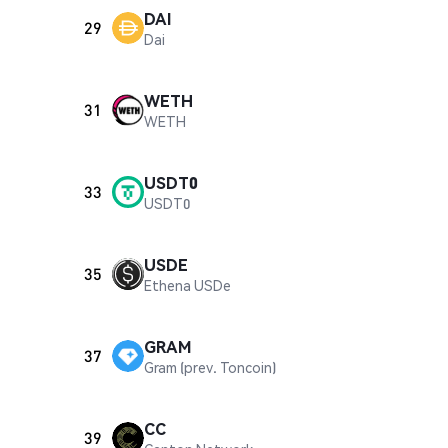
DAI
29
Dai
WETH
31
WETH
USDT0
33
USDT0
USDE
35
Ethena USDe
GRAM
37
Gram (prev. Toncoin)
CC
39