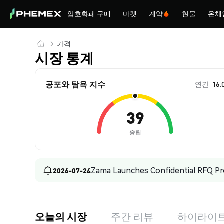
암호화폐 구매
마켓
계약
현물
온체
가격
시장 통계
공포와 탐욕 지수
연간
16.
39
중립
Zama Launches Confidential RFQ Pro
2026-07-24
오늘의 시장
주간 리뷰
하이라이