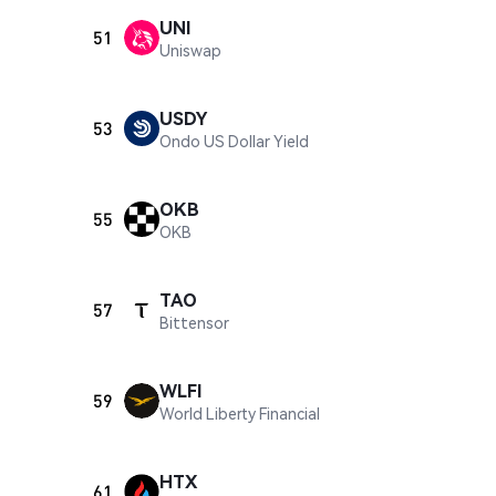
UNI
51
Uniswap
USDY
53
Ondo US Dollar Yield
OKB
55
OKB
TAO
57
Bittensor
WLFI
59
World Liberty Financial
HTX
61