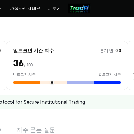
인
가상자산 재테크
더 보기
알트코인 시즌 지수
0
분기 별
0.0
36
/ 100
비트코인 시즌
알트코인 시즌
tocol for Secure Institutional Trading
트
자주 묻는 질문