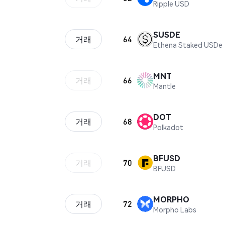
Ripple USD
SUSDE
거래
64
Ethena Staked USDe
MNT
거래
66
Mantle
DOT
거래
68
Polkadot
BFUSD
거래
70
BFUSD
MORPHO
거래
72
Morpho Labs