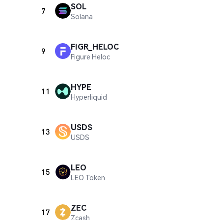
SOL
7
Solana
FIGR_HELOC
9
Figure Heloc
HYPE
11
Hyperliquid
USDS
13
USDS
LEO
15
LEO Token
ZEC
17
Zcash