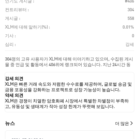
인기도 게시글 :
#406
컨트리뷰터 :
304
게시글 :
558
XLM에 대해 말하기(%) :
0.01%
기사 :
0
심리 :
강세
304명의 고유 사용자가 XLM에 대해 이야기하고 있으며, 수집된 게시
물 중 언급 및 활동에서 406위에 랭크되어 있습니다. 지난 24시간 동
안 모든 소셜 미디어에서 XLM에 대한 감정은 강세였습니다. 마지막
으로, XLM에 대한 뉴스 기사 0건이 게시되었습니다. 트위터에서는
강세 의견
36.21%의 트윗이 강세 감정을, 10.85%의 트윗이 약세 감정을 보였습
XLM은 빠른 거래 속도와 저렴한 수수료를 제공하며, 글로벌 송금 및
니다. 52.94%의 트윗은 XLM에 대해 중립적인 감정을 나타냈습니다.
금융 포용성을 강화하는 프로젝트로 성장 가능성이 높습니다.
이 감정 분석은 544개의 트윗을 기반으로 합니다.
약세 의견
XLM은 경쟁이 치열한 암호화폐 시장에서 특별한 차별점이 부족하
고, 유동성 및 생태계가 작아 성장 한계가 뚜렷해 보입니다.
뉴스
더 많은