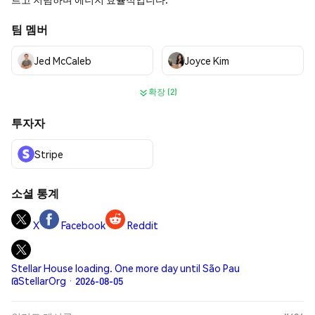
팀 멤버
Jed McCaleb
Joyce Kim
확장 (2)
투자자
Stripe
소셜 통계
X
Facebook
Reddit
Stellar House loading. One more day until São Pau
@StellarOrg · 2026-08-05