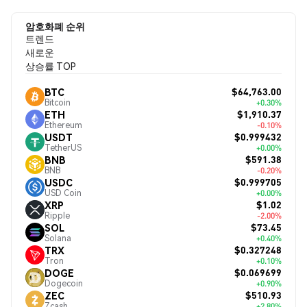
암호화폐 순위
트렌드
새로운
상승률 TOP
$64,763.00
BTC
Bitcoin
+0.30%
$1,910.37
ETH
Ethereum
-0.10%
$0.999432
USDT
TetherUS
+0.00%
$591.38
BNB
BNB
-0.20%
$0.999705
USDC
USD Coin
+0.00%
$1.02
XRP
Ripple
-2.00%
$73.45
SOL
Solana
+0.40%
$0.327248
TRX
Tron
+0.10%
$0.069699
DOGE
Dogecoin
+0.90%
$510.93
ZEC
Zcash
+2.80%