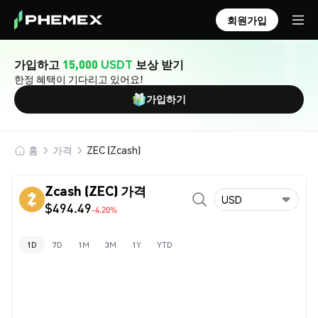
회원가입
가입하고
15,000 USDT
보상 받기
한정 혜택이 기다리고 있어요!
가입하기
홈
가격
ZEC (Zcash)
Zcash (ZEC) 가격
USD
$494.49
-4.20%
1D
7D
1M
3M
1Y
YTD