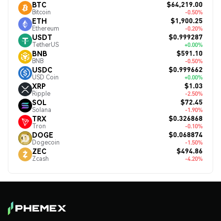
$64,219.00
BTC
Bitcoin
-0.50%
$1,900.25
ETH
Ethereum
-0.20%
$0.999287
USDT
TetherUS
+0.00%
$591.10
BNB
BNB
-0.50%
$0.999662
USDC
USD Coin
+0.00%
$1.03
XRP
Ripple
-2.50%
$72.45
SOL
Solana
-1.90%
$0.326868
TRX
Tron
-0.10%
$0.068874
DOGE
Dogecoin
-1.50%
$494.86
ZEC
Zcash
-4.20%