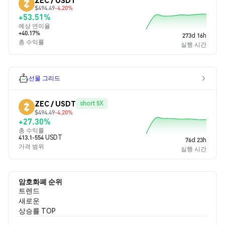
ZEC / USDT
$494.49
-4.20%
+53.51%
예상 연이율
+40.17%
273d 16h
총 수익률
실행 시간
선물 그리드
ZEC / USDT
short 5X
$494.49
-4.20%
+27.30%
총 수익률
413.1-554 USDT
76d 23h
가격 범위
실행 시간
암호화폐 순위
트렌드
새로운
상승률 TOP