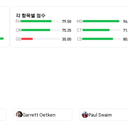
각 항목별 점수
FH
79.50
MS
96
OR
75.35
CT
71
GS
30.00
CS
80
Garrett Oetken
Paul Swaim