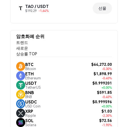
TAO / USDT
선물
$192.29
-1.64%
암호화폐 순위
트렌드
새로운
상승률 TOP
$64,272.00
BTC
Bitcoin
-0.30%
$1,898.99
ETH
Ethereum
-0.40%
$0.999201
USDT
TetherUS
+0.00%
$591.85
BNB
BNB
-0.40%
$0.999596
USDC
USD Coin
+0.00%
$1.03
XRP
Ripple
-2.30%
$72.56
SOL
Solana
-1.90%