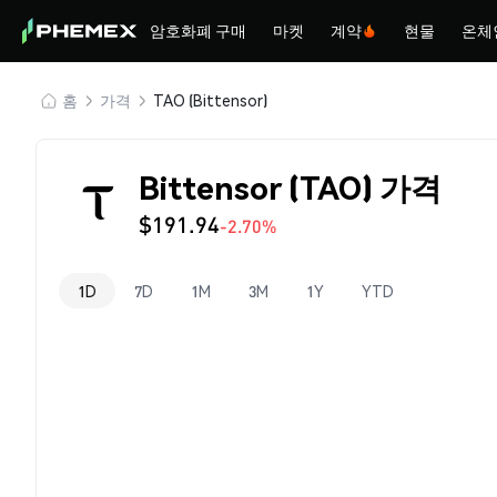
암호화폐 구매
마켓
계약
현물
온체
홈
가격
TAO (Bittensor)
Bittensor (TAO) 가격
$191.94
-2.70%
1D
7D
1M
3M
1Y
YTD