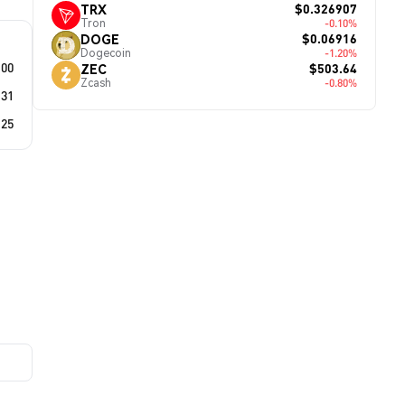
$0.326907
TRX
Tron
-0.10%
$0.06916
DOGE
Dogecoin
-1.20%
.00
$503.64
ZEC
Zcash
-0.80%
.31
.25