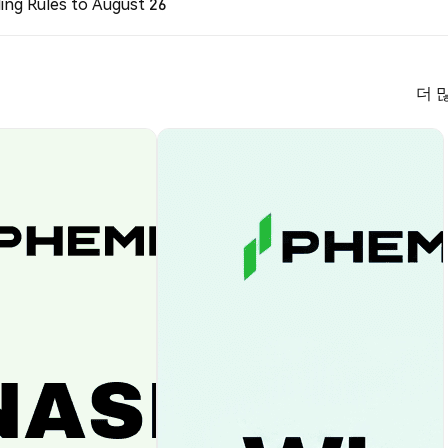
ing Rules to August 26
더 