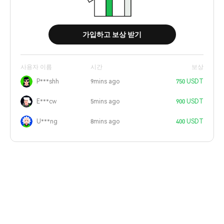
가입하고 보상 받기
사용자 이름
시간
보상
P***shh
9mins ago
750 USDT
E***cw
5mins ago
900 USDT
U***ng
8mins ago
400 USDT