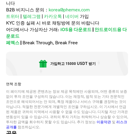
니다
B2B 비지니스 문의：
korea@phemex.com
트위터
|
텔레그램
|
카카오톡
|
네이버
가입
KYC 인증 실패 시 바로 채팅방에 문의 바랍니다
어디에서나 가상자산 거래:
iOS용 다운로드
|
안드로이드용 다
운로드
페멕스
|
Break Through, Break Free
가입하고 15000 USDT 받기
면책 조항
이 페이지에 제공된 콘텐츠는 정보 제공 목적에만 사용되며, 어떤 종류의 보증
없이 투자 조언을 구성하지 않습니다. 이는 재정적, 법적 또는 기타 전문적인
조언으로 해석되어서는 안 되며, 특정 제품이나 서비스 구매를 권장하는 것이
아닙니다. 적절한 전문가에게 개별적인 조언을 구하십시오. 이 기사에서 언급
된 제품은 귀하의 지역에서 사용할 수 없을 수도 있습니다. 디지털 자산 가격은
변동성이 있을 수 있습니다. 귀하의 투자 가치는 하락하거나 상승할 수 있으며,
투자한 금액을 회수하지 못할 수도 있습니다. 추가 정보는
이용약관
및
리스크
공개를
참조하십시오.
공유