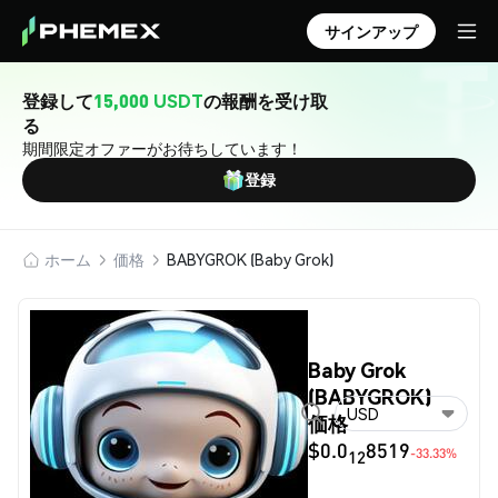
サインアップ
登録して
15,000 USDT
の報酬を受け取
る
期間限定オファーがお待ちしています！
登録
ホーム
価格
BABYGROK (Baby Grok)
Baby Grok
(BABYGROK)
USD
価格
$0.0
8519
-33.33%
12