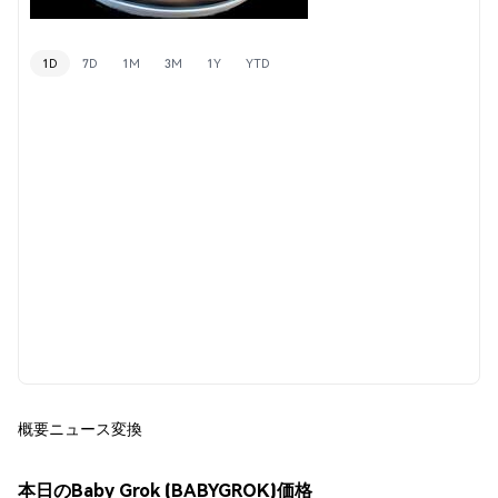
1D
7D
1M
3M
1Y
YTD
概要
ニュース
変換
本日のBaby Grok (BABYGROK)価格