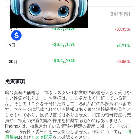
期間
金額変動
変動率 (%)
+
$0.0
4258
今日
-33.33%
12
+
$0.0
1596
7日
+1.91%
13
+
$0.0
7348
30日
-0.86%
14
免責事項
暗号資産の価格は、市場リスクや価格変動の影響を大きく受けや
すい性質があります。お客様は、ご自身がよく理解している商
品、そしてリスクを十分に把握している商品にのみ投資すべきで
す。本ページに記載されている情報はあくまで情報提供を目的と
したものであり、投資助言ではありません。特定の暗号資産の売
買や、特定の投資戦略の採用を推奨するものではありません。
Phemex は、掲載されている情報や特定の資産に関して、その正
確性・適合性・妥当性を一切保証しません。詳細については、
利
用規約
および
リスク開示
をご確認ください。