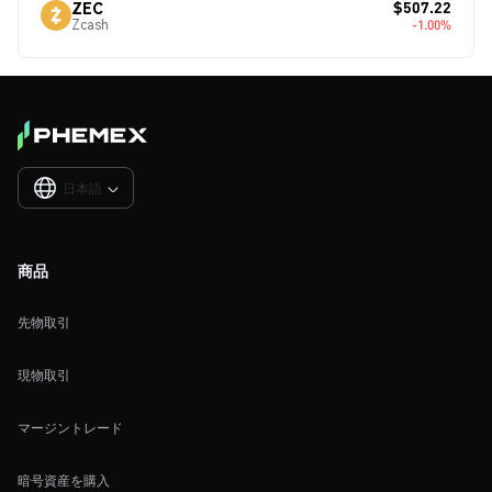
$507.22
ZEC
Zcash
-1.00%
日本語

商品
先物取引
現物取引
マージントレード
暗号資産を購入