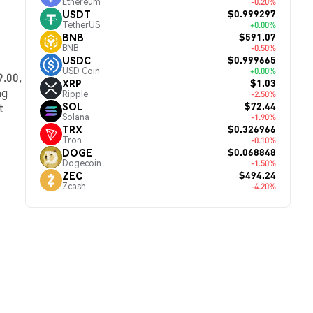
Ethereum
-0.20%
$0.999297
USDT
TetherUS
+0.00%
$591.07
BNB
BNB
-0.50%
$0.999665
USDC
USD Coin
+0.00%
9.00,
$1.03
XRP
ng
Ripple
-2.50%
$72.44
SOL
t
Solana
-1.90%
$0.326966
TRX
Tron
-0.10%
$0.068848
DOGE
Dogecoin
-1.50%
$494.24
ZEC
Zcash
-4.20%