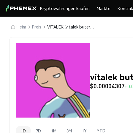
Kryptowährungen kaufen
Märkte
Kontra
Heim
Preis
VITALEK (vitalek buteren)
vitalek bu
$0.00004307
+0.
1D
7D
1M
3M
1Y
YTD