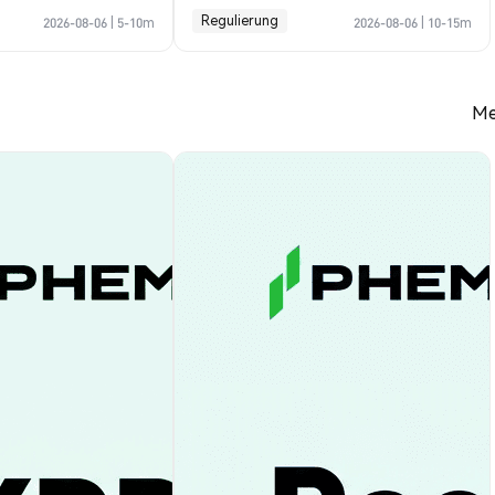
Profile Guide
Regulierung
2026-08-06
|
5-10m
2026-08-06
|
10-15m
Me