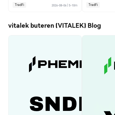
TradFi
TradFi
2026-08-06
|
5-10m
vitalek buteren (VITALEK) Blog