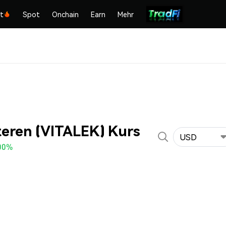
kt
Spot
Onchain
Earn
Mehr
teren (VITALEK) Kurs
USD
00%