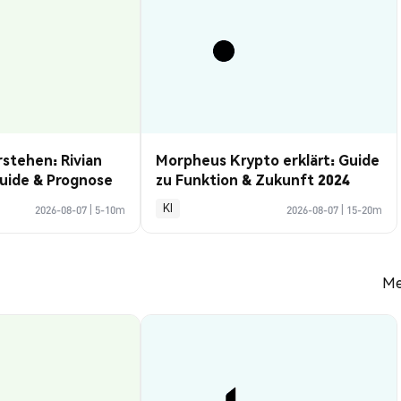
rstehen: Rivian
Morpheus Krypto erklärt: Guide
uide & Prognose
zu Funktion & Zukunft 2024
KI
2026-08-07
|
5-10m
2026-08-07
|
15-20m
Me