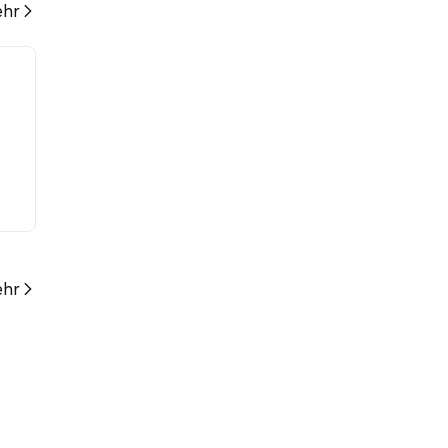
hr
hr