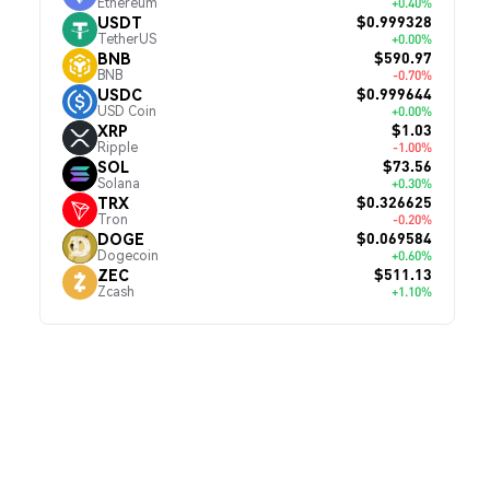
Ethereum
+0.40%
$0.999328
USDT
TetherUS
+0.00%
$590.97
BNB
BNB
-0.70%
$0.999644
USDC
USD Coin
+0.00%
$1.03
XRP
Ripple
-1.00%
$73.56
SOL
Solana
+0.30%
$0.326625
TRX
Tron
-0.20%
$0.069584
DOGE
Dogecoin
+0.60%
$511.13
ZEC
Zcash
+1.10%