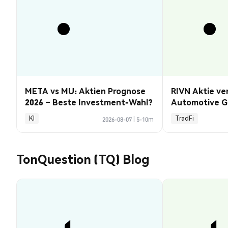
META vs MU: Aktien Prognose
RIVN Aktie ve
2026 – Beste Investment-Wahl?
Automotive G
KI
TradFi
2026-08-07
|
5-10m
TonQuestion (TQ) Blog