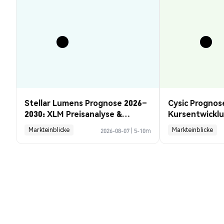
Stellar Lumens Prognose 2026–
Cysic Prognos
2030: XLM Preisanalyse &
Kursentwickl
Chancen
Guide
Markteinblicke
Markteinblicke
2026-08-07
|
5-10m
TonQuestion (TQ) Umrechnungskur
1 TQ to US