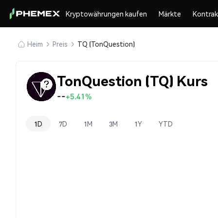
Kryptowährungen kaufen
Märkte
Kontra
Heim
Preis
TQ (TonQuestion)
TonQuestion (TQ) Kurs
--
+5.41%
1D
7D
1M
3M
1Y
YTD