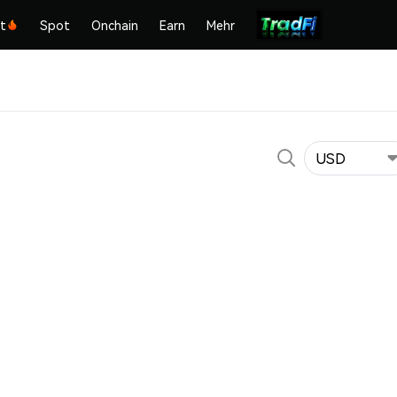
kt
Spot
Onchain
Earn
Mehr
USD