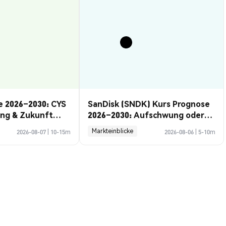
e 2026–2030: CYS
SanDisk (SNDK) Kurs Prognose
ung & Zukunft
2026–2030: Aufschwung oder
Rückzug?
Markteinblicke
2026-08-07
|
10-15m
2026-08-06
|
5-10m
s
D
--