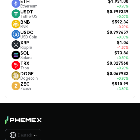
$1,931.00
ETH
Ethereum
+0.90%
$0.999339
USDT
TetherUS
+0.00%
$592.34
BNB
BNB
-0.20%
$0.999657
USDC
USD Coin
+0.00%
$1.04
XRP
Ripple
-1.30%
$73.86
SOL
Solana
+0.50%
$0.327568
TRX
Tron
+0.20%
$0.069982
DOGE
Dogecoin
+0.90%
$510.99
ZEC
Zcash
+3.60%
Deutsch
