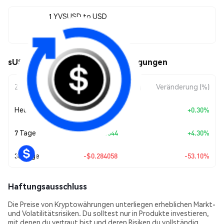
1 YVSUSD to USD
$0.250891
sUSD yVault (YVSUSD) Kursbewegungen
Zeitraum
Betragsänderung
Veränderung (%)
Heute
+
$0.00075042
+0.30%
7 Tage
+
$0.010344
+4.30%
30 Tage
-$0.284058
-53.10%
Haftungsausschluss
Die Preise von Kryptowährungen unterliegen erheblichen Markt-
und Volatilitätsrisiken. Du solltest nur in Produkte investieren,
mit denen du vertraut bist und deren Risiken du vollständig