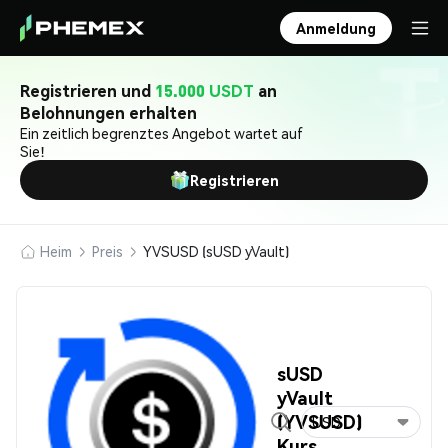
Anmeldung
Registrieren und
15.000 USDT
an
Belohnungen erhalten
Ein zeitlich begrenztes Angebot wartet auf
Sie!
Registrieren
Heim
Preis
YVSUSD (sUSD yVault)
sUSD
yVault
(YVSUSD)
USD
Kurs