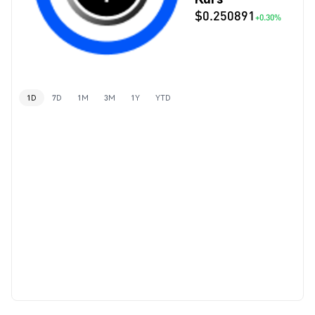
$0.250891
+0.30%
1D
7D
1M
3M
1Y
YTD