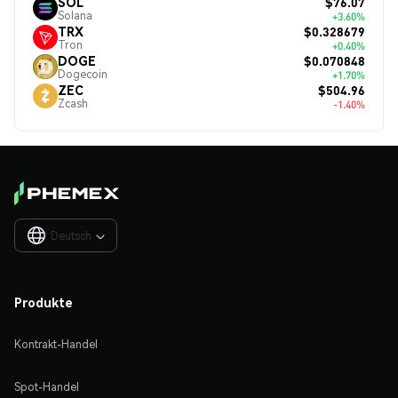
$76.07
SOL
Solana
+3.60%
$0.328679
TRX
Tron
+0.40%
$0.070848
DOGE
Dogecoin
+1.70%
$504.96
ZEC
Zcash
-1.40%
Deutsch

Produkte
Kontrakt-Handel
Spot-Handel