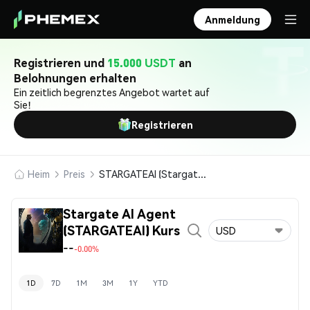
Anmeldung
Registrieren und
15.000 USDT
an
Belohnungen erhalten
Ein zeitlich begrenztes Angebot wartet auf
Sie!
Registrieren
Heim
Preis
STARGATEAI (Stargate AI Agent)
Stargate AI Agent
(STARGATEAI) Kurs
USD
--
-0.00%
1D
7D
1M
3M
1Y
YTD