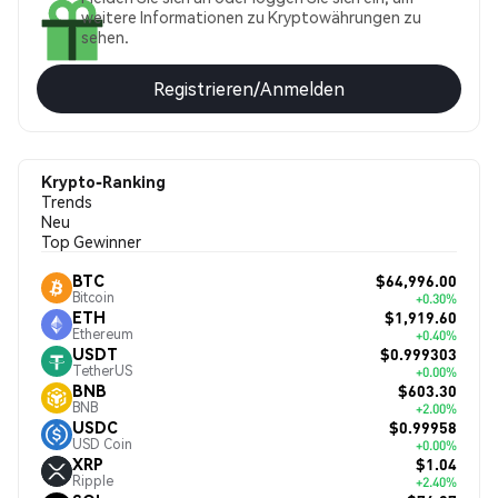
weitere Informationen zu Kryptowährungen zu
sehen.
Registrieren/Anmelden
Krypto-Ranking
Trends
Neu
Top Gewinner
$64,996.00
BTC
Bitcoin
+0.30%
$1,919.60
ETH
Ethereum
+0.40%
$0.999303
USDT
TetherUS
+0.00%
$603.30
BNB
BNB
+2.00%
$0.99958
USDC
USD Coin
+0.00%
$1.04
XRP
Ripple
+2.40%