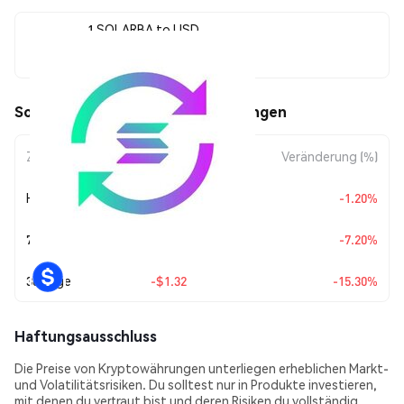
1 SOLARBA to USD
$7.31
SolARBa (SOLARBA) Kursbewegungen
Zeitraum
Betragsänderung
Veränderung (%)
Heute
-$0.088785
-1.20%
7 Tage
-$0.567155
-7.20%
30 Tage
-$1.32
-15.30%
Haftungsausschluss
Die Preise von Kryptowährungen unterliegen erheblichen Markt-
und Volatilitätsrisiken. Du solltest nur in Produkte investieren,
mit denen du vertraut bist und deren Risiken du vollständig