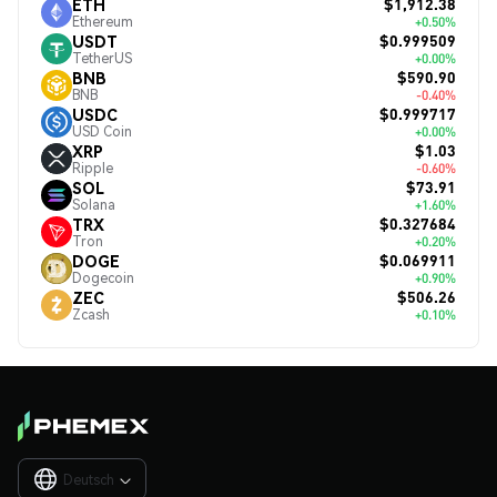
$1,912.38
ETH
Ethereum
+0.50%
$0.999509
USDT
TetherUS
+0.00%
$590.90
BNB
BNB
-0.40%
$0.999717
USDC
USD Coin
+0.00%
$1.03
XRP
Ripple
-0.60%
$73.91
SOL
Solana
+1.60%
$0.327684
TRX
Tron
+0.20%
$0.069911
DOGE
Dogecoin
+0.90%
$506.26
ZEC
Zcash
+0.10%
Deutsch
