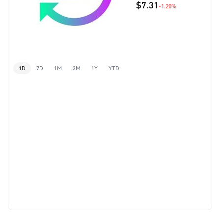
$7.31
-1.20%
1D
7D
1M
3M
1Y
YTD