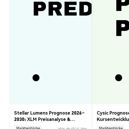
Stellar Lumens Prognose 2026–
Cysic Prognos
2030: XLM Preisanalyse &
Kursentwickl
Chancen
Guide
Markteinblicke
Markteinblicke
2026-08-07
|
5-10m