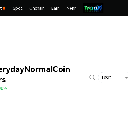
kt
Spot
Onchain
Earn
Mehr
erydayNormalCoin
rs
USD
00%