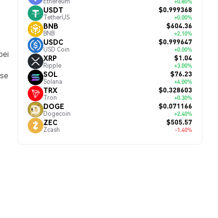
Ethereum
+0.80%
$0.999368
USDT
TetherUS
+0.00%
$604.36
BNB
BNB
+2.10%
$0.999647
USDC
USD Coin
+0.00%
bei
$1.04
XRP
Ripple
+3.00%
$76.23
SOL
ese
Solana
+4.00%
$0.328603
TRX
Tron
+0.30%
$0.071166
DOGE
Dogecoin
+2.40%
$505.57
ZEC
Zcash
-1.40%