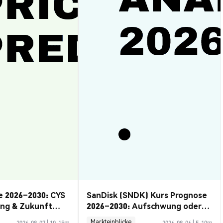
e 2026–2030: CYS
SanDisk (SNDK) Kurs Prognose
ung & Zukunft
2026–2030: Aufschwung oder
Rückzug?
Markteinblicke
2026-08-07
|
10-15m
2026-08-06
|
5-10m