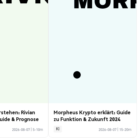
rstehen: Rivian
Morpheus Krypto erklärt: Guide
uide & Prognose
zu Funktion & Zukunft 2024
KI
2026-08-07
|
5-10m
2026-08-07
|
15-20m