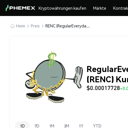
Kryptowährungen kaufen
Märkte
Kontra
Heim
Preis
RENC (RegularEverydayNormalCoin)
RegularEv
(RENC) Ku
$0.00017728
+0.
1D
7D
1M
3M
1Y
YTD