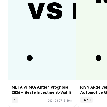
META vs MU: Aktien Prognose
RIVN Aktie ve
2026 – Beste Investment-Wahl?
Automotive G
KI
TradFi
2026-08-07
|
5-10m