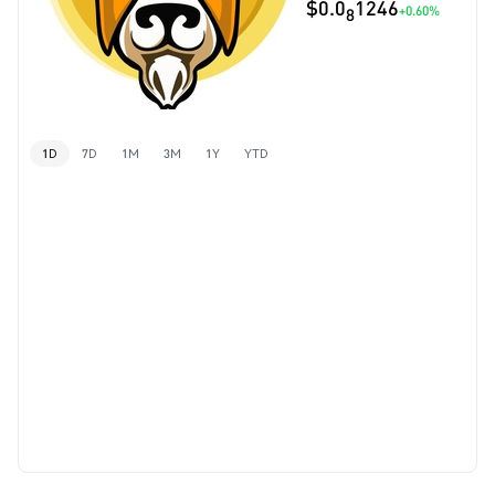
$0.0
1246
+0.60%
8
1D
7D
1M
3M
1Y
YTD