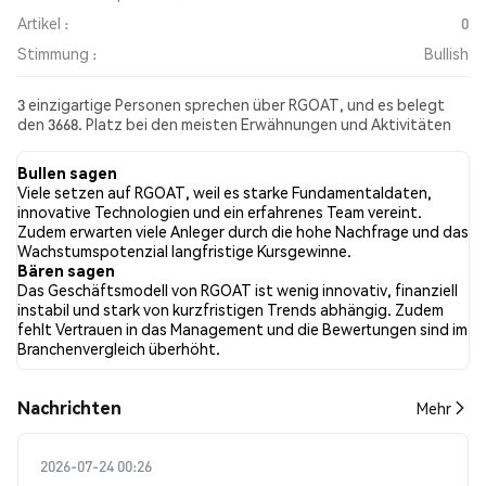
Artikel :
0
Stimmung :
Bullish
3 einzigartige Personen sprechen über RGOAT, und es belegt
den 3668. Platz bei den meisten Erwähnungen und Aktivitäten
aus den gesammelten Beiträgen. In den letzten 24 Stunden war
die Stimmung gegenüber RGOAT in allen sozialen Medien Bullish.
Bullen sagen
Schließlich wurden 0 Nachrichtenartikel über RGOAT
Viele setzen auf RGOAT, weil es starke Fundamentaldaten,
veröffentlicht. Auf Twitter hatten 40.00% der Tweets eine
innovative Technologien und ein erfahrenes Team vereint.
bullishe Stimmung im Vergleich zu 40.00% der Tweets mit einer
Zudem erwarten viele Anleger durch die hohe Nachfrage und das
bärischen Stimmung über RGOAT. 20.00% der Tweets waren
Wachstumspotenzial langfristige Kursgewinne.
neutral gegenüber RGOAT. Diese Stimmungen basieren auf 5
Bären sagen
Tweets.
Das Geschäftsmodell von RGOAT ist wenig innovativ, finanziell
instabil und stark von kurzfristigen Trends abhängig. Zudem
fehlt Vertrauen in das Management und die Bewertungen sind im
Branchenvergleich überhöht.
Nachrichten
Mehr
2026-07-24 00:26