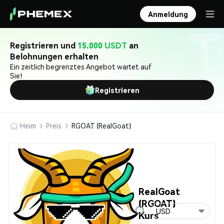
Anmeldung
Registrieren und
15.000 USDT
an
Belohnungen erhalten
Ein zeitlich begrenztes Angebot wartet auf
Sie!
Registrieren
Heim
Preis
RGOAT (RealGoat)
RealGoat
(RGOAT)
USD
Kurs