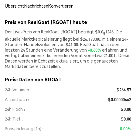
Übersicht
Nachrichten
Konvertieren
Preis von RealGoat (RGOAT) heute
Der Live-Preis von RealGoat (RGOAT) beträgt $0.0
1246. Die
8
aktuelle Marktkapitalisierung liegt bei $26,173.00, mit einem 24-
Stunden-Handelsvolumen von $41.00. RealGoat hat in den
letzten 24 Stunden eine Veränderung von
+0.60%
erfahren und
verfügt über einen zirkulierenden Vorrat von etwa 21.00T. Diese
Daten werden in Echtzeit aktualisiert, um die genauesten
Marktdaten bereitzustellen.
Preis-Daten von RGOAT
24h Volumen
$264.57
Allzeithoch
$0.00000462
24h Hoch
$0.00
24h Tief
$0.00
Preisänderung (1h)
+0.00%