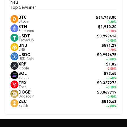
Neu
Top Gewinner
$64,748.00
BTC
Bitcoin
+0.30%
$1,910.20
ETH
Ethereum
-0.10%
$0.999414
USDT
TetherUS
+0.00%
$591.29
BNB
BNB
-0.20%
$0.999675
USDC
USD Coin
+0.00%
$1.02
XRP
Ripple
-2.00%
$73.45
SOL
Solana
+0.40%
$0.327272
TRX
Tron
+0.10%
$0.069719
DOGE
Dogecoin
+0.90%
$510.43
ZEC
Zcash
+2.80%