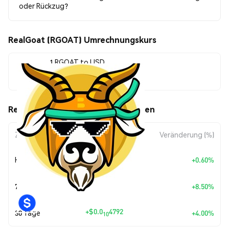
oder Rückzug?
RealGoat (RGOAT) Umrechnungskurs
1 RGOAT to USD
$0.0<sub>8</sub>1246
RealGoat (RGOAT) Kursbewegungen
Zeitraum
Betragsänderung
Veränderung (%)
+
$0.0
7431
Heute
+0.60%
11
+
$0.0
9761
7 Tage
+8.50%
10
+
$0.0
4792
30 Tage
+4.00%
10