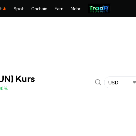
kt
Spot
Onchain
Earn
Mehr
UN) Kurs
USD
00%