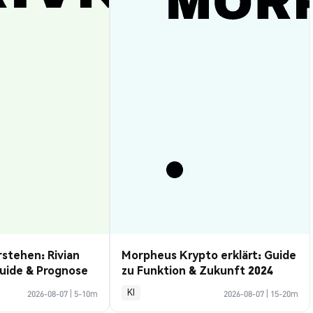
rstehen: Rivian
Morpheus Krypto erklärt: Guide
uide & Prognose
zu Funktion & Zukunft 2024
KI
2026-08-07
|
5-10m
2026-08-07
|
15-20m