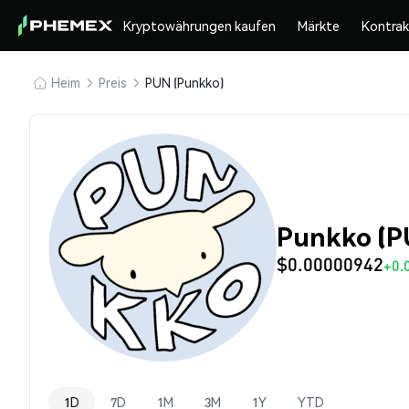
Kryptowährungen kaufen
Märkte
Kontra
Heim
Preis
PUN (Punkko)
Punkko (P
$0.00000942
+0.
1D
7D
1M
3M
1Y
YTD