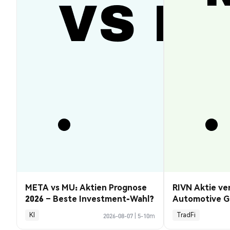
META vs MU: Aktien Prognose
RIVN Aktie ve
2026 – Beste Investment-Wahl?
Automotive G
KI
TradFi
2026-08-07
|
5-10m