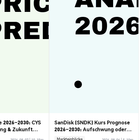
e 2026–2030: CYS
SanDisk (SNDK) Kurs Prognose
ung & Zukunft
2026–2030: Aufschwung oder
Rückzug?
Markteinblicke
2026-08-07
|
10-15m
2026-08-06
|
5-10m