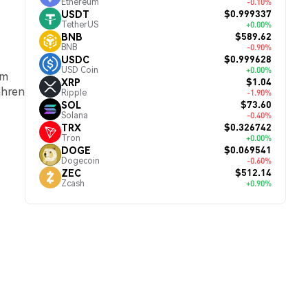
Ethereum
-0.10%
$0.999337
USDT
TetherUS
+0.00%
$589.62
BNB
BNB
-0.90%
$0.999628
USDC
USD Coin
+0.00%
em
$1.04
XRP
ahren
Ripple
-1.90%
$73.60
SOL
Solana
-0.40%
$0.326742
TRX
Tron
+0.00%
$0.069541
DOGE
Dogecoin
-0.60%
$512.14
ZEC
Zcash
+0.90%