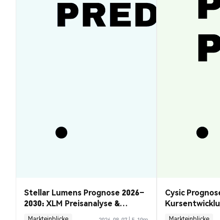
Stellar Lumens Prognose 2026–
Cysic Prognos
2030: XLM Preisanalyse &
Kursentwickl
Chancen
Guide
Markteinblicke
Markteinblicke
2026-08-07
|
5-10m