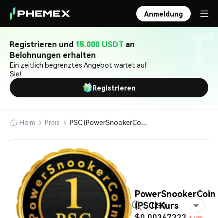
Anmeldung
Registrieren und
15.000 USDT
an
Belohnungen erhalten
Ein zeitlich begrenztes Angebot wartet auf
Sie!
Registrieren
Heim
Preis
PSC (PowerSnookerCoin)
PowerSnookerCoin
(PSC) Kurs
USD
$0.00367322