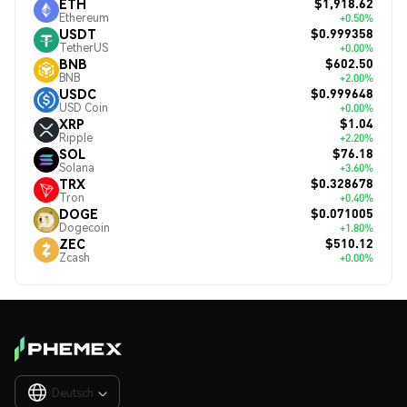
$1,918.62
ETH
Ethereum
+0.50%
$0.999358
USDT
TetherUS
+0.00%
$602.50
BNB
BNB
+2.00%
$0.999648
USDC
USD Coin
+0.00%
$1.04
XRP
Ripple
+2.20%
$76.18
SOL
Solana
+3.60%
$0.328678
TRX
Tron
+0.40%
$0.071005
DOGE
Dogecoin
+1.80%
$510.12
ZEC
Zcash
+0.00%
Deutsch
