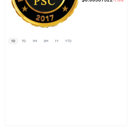
-1.10%
1D
7D
1M
3M
1Y
YTD