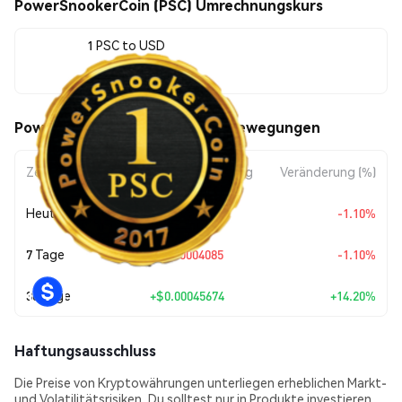
PowerSnookerCoin (PSC) Umrechnungskurs
1 PSC to USD
$0.00367322
PowerSnookerCoin (PSC) Kursbewegungen
Zeitraum
Betragsänderung
Veränderung (%)
Heute
$-0.00004085
-1.10%
7 Tage
$-0.00004085
-1.10%
30 Tage
+
$0.00045674
+14.20%
Haftungsausschluss
Die Preise von Kryptowährungen unterliegen erheblichen Markt-
und Volatilitätsrisiken. Du solltest nur in Produkte investieren,