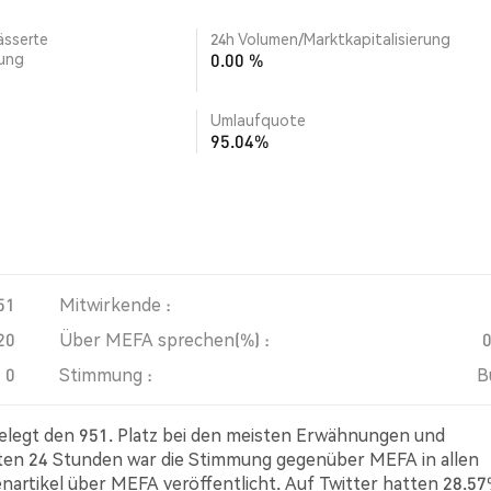
ässerte
24h Volumen/Marktkapitalisierung
rung
0.00 %
Umlaufquote
95.04%
51
Mitwirkende :
20
Über MEFA sprechen(%) :
0
Stimmung :
B
elegt den 951. Platz bei den meisten Erwähnungen und
zten 24 Stunden war die Stimmung gegenüber MEFA in allen
enartikel über MEFA veröffentlicht. Auf Twitter hatten 28.5