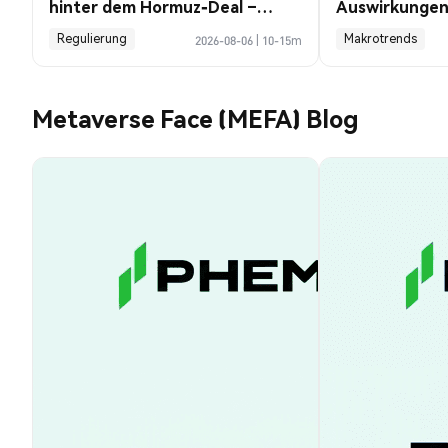
hinter dem Hormuz-Deal –
Auswirkungen 
Profile Guide
Bitcoin Progn
Regulierung
Makrotrends
2026-08-06
|
10-15m
Metaverse Face (MEFA) Blog