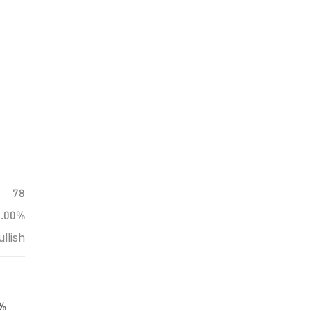
78
0.00%
ullish
7%