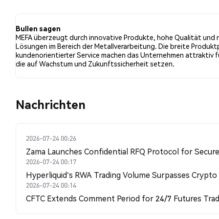
der Tweets eine bullishe Stimmung im Vergleich zu 14.
der Tweets waren neutral gegenüber MEFA. Diese Stimm
Bullen sagen
MEFA überzeugt durch innovative Produkte, hohe Qualität und 
Lösungen im Bereich der Metallverarbeitung. Die breite Produk
kundenorientierter Service machen das Unternehmen attraktiv f
die auf Wachstum und Zukunftssicherheit setzen.
Nachrichten
2026-07-24 00:26
Zama Launches Confidential RFQ Protocol for Secure 
2026-07-24 00:17
Hyperliquid's RWA Trading Volume Surpasses Crypto
2026-07-24 00:14
CFTC Extends Comment Period for 24/7 Futures Trad