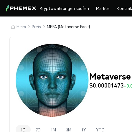
Kryptowährungen kaufen
Märkte
Kontra
Heim
Preis
MEFA (Metaverse Face)
Metaverse
$0.00001473
+0.
1D
7D
1M
3M
1Y
YTD