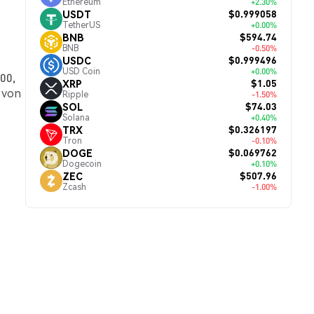
Ethereum
+2.30%
$0.999058
USDT
TetherUS
+0.00%
$594.74
BNB
BNB
-0.50%
$0.999496
USDC
USD Coin
+0.00%
00,
$1.05
XRP
 von
Ripple
-1.50%
$74.03
SOL
Solana
+0.40%
$0.326197
TRX
Tron
-0.10%
$0.069762
DOGE
Dogecoin
+0.10%
$507.96
ZEC
Zcash
-1.00%