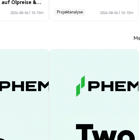
auf Ölpreise &
ose
Projektanalyse
2026-08-06
|
10-15m
2026-08-06
|
10-15m
Me