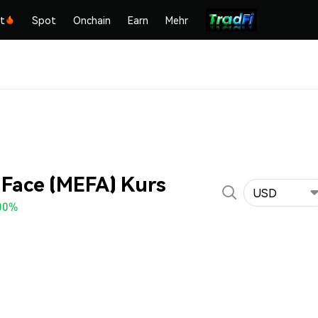
kt
Spot
Onchain
Earn
Mehr
 Face (MEFA) Kurs
USD
00%