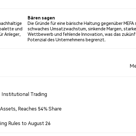
29% der Tweets mit einer bärischen Stimmung über MEFA. 57
ungen basieren auf 7 Tweets.
Bären sagen
nachhaltige
Die Gründe für eine bärische Haltung gegenüber MEFA s
tpalette und
schwaches Umsatzwachstum, sinkende Margen, starke
ür Anleger,
Wettbewerb und fehlende Innovation, was das zukünf
Potenzial des Unternehmens begrenzt.
Me
Institutional Trading
 Assets, Reaches 54% Share
ing Rules to August 26