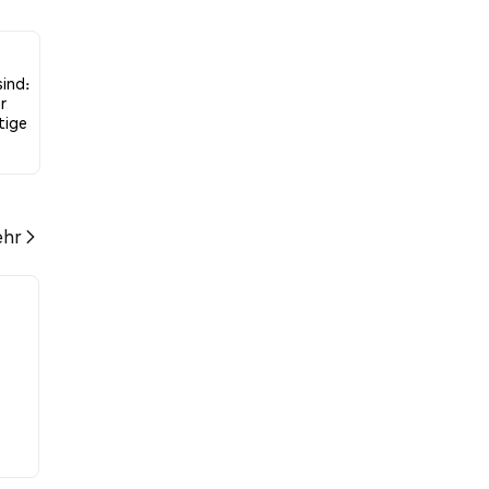
.14%
ind:
r
tige
hr