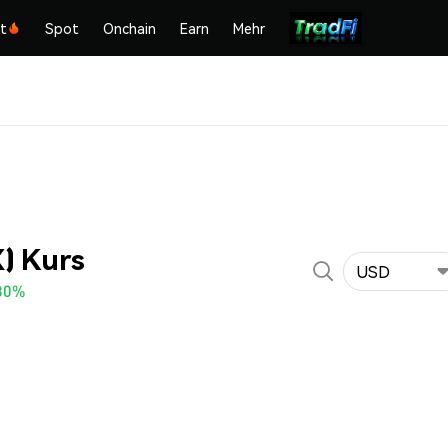
kt
Spot
Onchain
Earn
Mehr
) Kurs
USD
30%