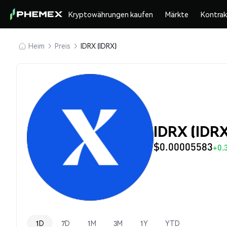
Kryptowährungen kaufen
Märkte
Kontra
Heim
Preis
IDRX (IDRX)
IDRX (IDRX
$0.00005583
+0.
1D
7D
1M
3M
1Y
YTD