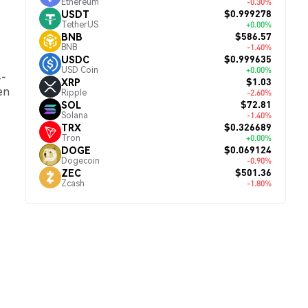
Ethereum
-0.30%
$0.999278
USDT
TetherUS
+0.00%
$586.57
BNB
BNB
-1.40%
$0.999635
USDC
USD Coin
+0.00%
4-
$1.03
XRP
en
Ripple
-2.60%
$72.81
SOL
Solana
-1.40%
$0.326689
TRX
Tron
+0.00%
$0.069124
DOGE
Dogecoin
-0.90%
$501.36
ZEC
Zcash
-1.80%