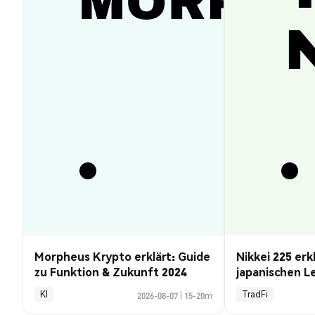
Morpheus Krypto erklärt: Guide
Nikkei 225 erk
zu Funktion & Zukunft 2024
japanischen L
Kursprognose
KI
TradFi
2026-08-07
|
15-20m