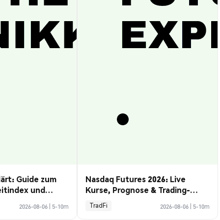
lärt: Guide zum
Nasdaq Futures 2026: Live
eitindex und
Kurse, Prognose & Trading-
Guide
TradFi
2026-08-06
|
5-10m
2026-08-06
|
5-10m