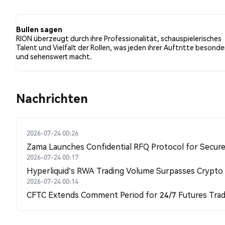
Tweets eine bullishe Stimmung im Vergleich zu 0.00% d
Tweets waren neutral gegenüber RION. Diese Stimmunge
Bullen sagen
RION überzeugt durch ihre Professionalität, schauspielerisches
Talent und Vielfalt der Rollen, was jeden ihrer Auftritte besonde
und sehenswert macht.
Nachrichten
2026-07-24 00:26
Zama Launches Confidential RFQ Protocol for Secure 
2026-07-24 00:17
Hyperliquid's RWA Trading Volume Surpasses Crypto
2026-07-24 00:14
CFTC Extends Comment Period for 24/7 Futures Trad