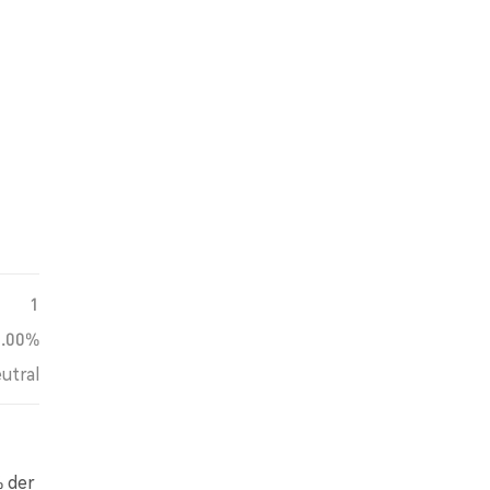
1
0.00%
utral
% der