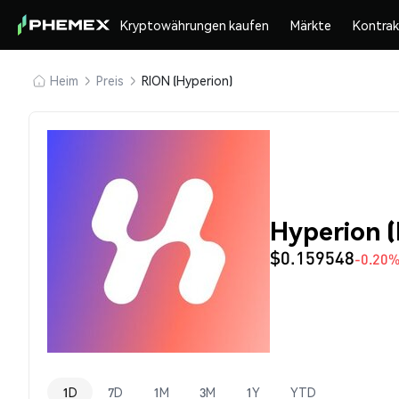
Kryptowährungen kaufen
Märkte
Kontra
Heim
Preis
RION (Hyperion)
Hyperion (
$0.159548
-0.20
1D
7D
1M
3M
1Y
YTD