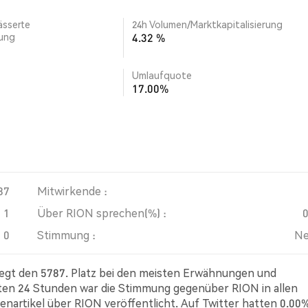
ässerte
24h Volumen/Marktkapitalisierung
rung
4.32 %
Umlaufquote
17.00%
87
Mitwirkende :
1
Über RION sprechen(%) :
0
Stimmung :
Ne
legt den 5787. Platz bei den meisten Erwähnungen und
zten 24 Stunden war die Stimmung gegenüber RION in allen
enartikel über RION veröffentlicht. Auf Twitter hatten 0.00