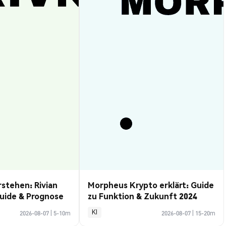
rstehen: Rivian
Morpheus Krypto erklärt: Guide
uide & Prognose
zu Funktion & Zukunft 2024
KI
2026-08-07
|
5-10m
2026-08-07
|
15-20m