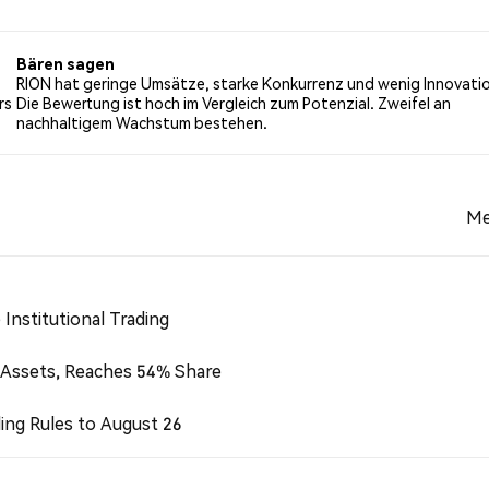
er Tweets mit einer bärischen Stimmung über RION. 100.00%
n basieren auf 1 Tweets.
Bären sagen
RION hat geringe Umsätze, starke Konkurrenz und wenig Innovati
rs
Die Bewertung ist hoch im Vergleich zum Potenzial. Zweifel an
nachhaltigem Wachstum bestehen.
Me
Institutional Trading
 Assets, Reaches 54% Share
ing Rules to August 26