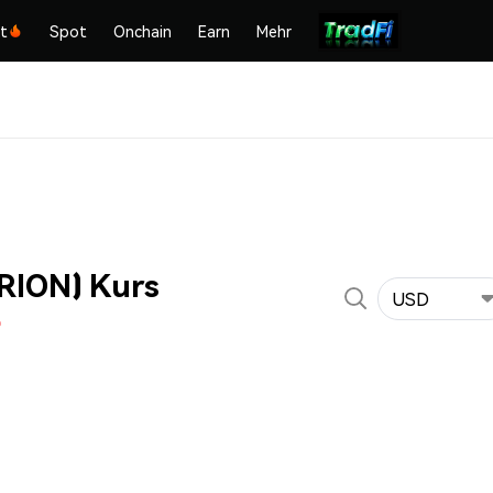
kt
Spot
Onchain
Earn
Mehr
RION) Kurs
USD
%