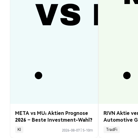
META vs MU: Aktien Prognose
RIVN Aktie ve
2026 – Beste Investment-Wahl?
Automotive G
KI
TradFi
2026-08-07
|
5-10m