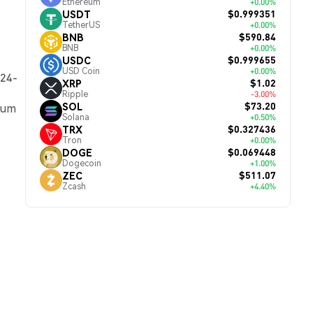
Ethereum
+0.00%
$0.999351
USDT
TetherUS
+0.00%
$590.84
BNB
BNB
+0.00%
$0.999655
USDC
USD Coin
+0.00%
 24-
$1.02
XRP
Ripple
-3.00%
$73.20
SOL
, um
Solana
+0.50%
$0.327436
TRX
Tron
+0.00%
$0.069448
DOGE
Dogecoin
+1.00%
$511.07
ZEC
Zcash
+4.40%