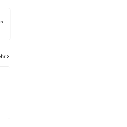
 der
on.
hr