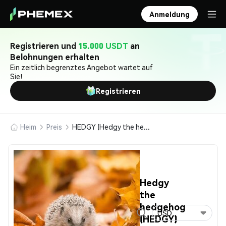
Anmeldung
Registrieren und
15.000 USDT
an
Belohnungen erhalten
Ein zeitlich begrenztes Angebot wartet auf
Sie!
Registrieren
Heim
Preis
HEDGY (Hedgy the hedgehog)
Hedgy
the
hedgehog
USD
(HEDGY)