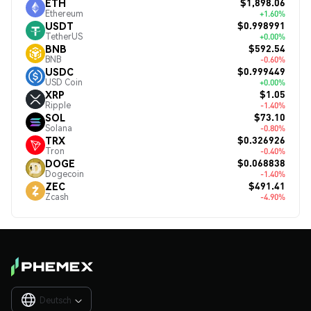
$1,898.06
ETH
Ethereum
+1.60%
$0.998991
USDT
TetherUS
+0.00%
$592.54
BNB
BNB
-0.60%
$0.999449
USDC
USD Coin
+0.00%
$1.05
XRP
Ripple
-1.40%
$73.10
SOL
Solana
-0.80%
$0.326926
TRX
Tron
-0.40%
$0.068838
DOGE
Dogecoin
-1.40%
$491.41
ZEC
Zcash
-4.90%
Deutsch
