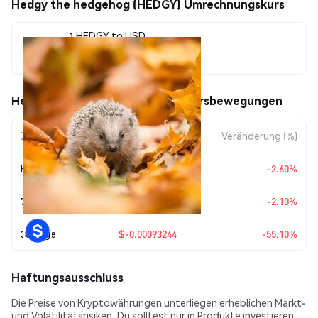
Hedgy the hedgehog (HEDGY) Umrechnungskurs
1 HEDGY to USD
$0.00075983
Hedgy the hedgehog (HEDGY) Kursbewegungen
Zeitraum
Betragsänderung
Veränderung (%)
Heute
$-0.00002028
-2.60%
7 Tage
$-0.0000163
-2.10%
30 Tage
$-0.00093244
-55.10%
Haftungsausschluss
Die Preise von Kryptowährungen unterliegen erheblichen Markt-
und Volatilitätsrisiken. Du solltest nur in Produkte investieren,