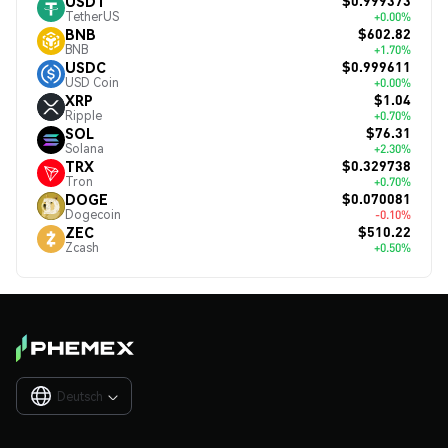
$0.999373
USDT
TetherUS
+0.00%
$602.82
BNB
BNB
+1.70%
$0.999611
USDC
USD Coin
+0.00%
$1.04
XRP
Ripple
+0.70%
$76.31
SOL
Solana
+2.30%
$0.329738
TRX
Tron
+0.70%
$0.070081
DOGE
Dogecoin
-0.10%
$510.22
ZEC
Zcash
+0.50%
Deutsch
