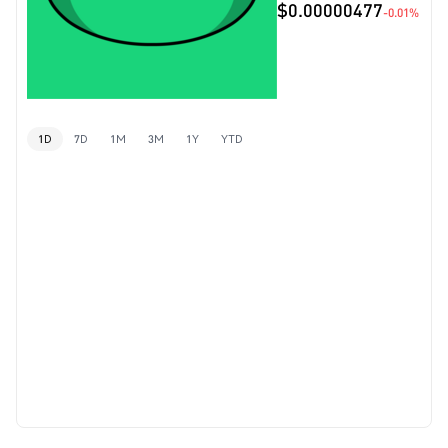
$0.00000477
-0.01%
1D
7D
1M
3M
1Y
YTD