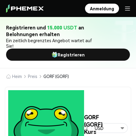
Anmeldung
Registrieren und
15.000 USDT
an
Belohnungen erhalten
Ein zeitlich begrenztes Angebot wartet auf
Sie!
Registrieren
Heim
Preis
GORF (GORF)
GORF
(GORF)
USD
Kurs