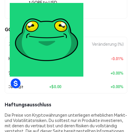
1 GORF to USD
$0.00000477
GORF (GORF) Kursbewegungen
Zeitraum
Betragsänderung
Veränderung (%)
+
$0.0
5543
Heute
-0.01%
9
7 Tage
+
$0.00
+0.00%
30 Tage
+
$0.00
+0.00%
Haftungsausschluss
Die Preise von Kryptowährungen unterliegen erheblichen Markt-
und Volatilitätsrisiken. Du solltest nur in Produkte investieren,
mit denen du vertraut bist und deren Risiken du vollständig
verstehst. Die auf dieser Seite bereitgestellten Informationen