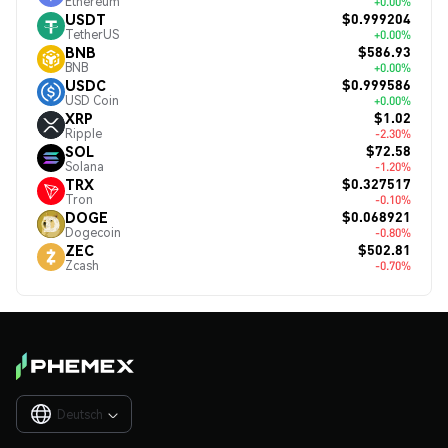
Ethereum
+0.00%
$0.999204
USDT
TetherUS
+0.00%
$586.93
BNB
BNB
+0.00%
$0.999586
USDC
USD Coin
+0.00%
$1.02
XRP
Ripple
-2.30%
$72.58
SOL
Solana
-1.20%
$0.327517
TRX
Tron
-0.10%
$0.068921
DOGE
Dogecoin
-0.80%
$502.81
ZEC
Zcash
-0.70%
Deutsch
