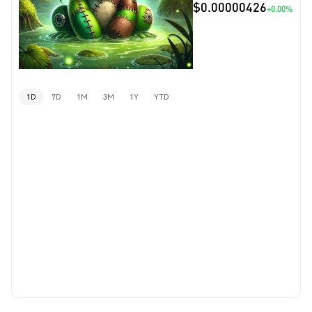
$0.00000426
+0.00%
1D
7D
1M
3M
1Y
YTD