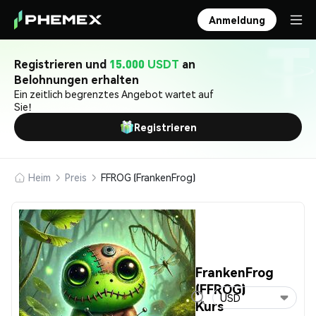
Anmeldung
Registrieren und
15.000 USDT
an
Belohnungen erhalten
Ein zeitlich begrenztes Angebot wartet auf
Sie!
Registrieren
Heim
Preis
FFROG (FrankenFrog)
FrankenFrog
(FFROG)
USD
Kurs