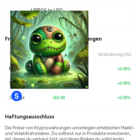
1 FFROG to USD
$0.00000426
FrankenFrog (FFROG) Kursbewegungen
Zeitraum
Betragsänderung
Veränderung (%)
Heute
+
$0.00
+0.00%
7 Tage
+
$0.00
+0.00%
30 Tage
+
$0.00
+0.00%
Haftungsausschluss
Die Preise von Kryptowährungen unterliegen erheblichen Markt-
und Volatilitätsrisiken. Du solltest nur in Produkte investieren,
mit denen du vertraut bist und deren Risiken du vollständig