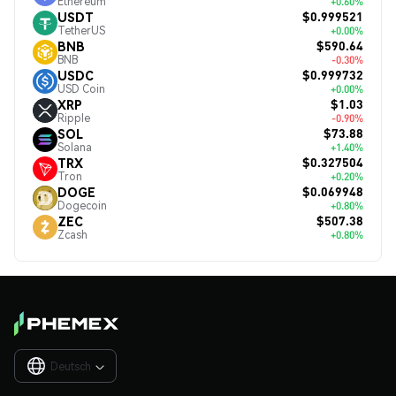
Ethereum
+0.60%
$0.999521
USDT
TetherUS
+0.00%
$590.64
BNB
BNB
-0.30%
$0.999732
USDC
USD Coin
+0.00%
$1.03
XRP
Ripple
-0.90%
$73.88
SOL
Solana
+1.40%
$0.327504
TRX
Tron
+0.20%
$0.069948
DOGE
Dogecoin
+0.80%
$507.38
ZEC
Zcash
+0.80%
Deutsch
