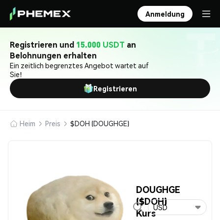
Anmeldung
Registrieren und
15.000 USDT
an
Belohnungen erhalten
Ein zeitlich begrenztes Angebot wartet auf
Sie!
Registrieren
Heim
Preis
$DOH (DOUGHGE)
DOUGHGE
($DOH)
USD
Kurs