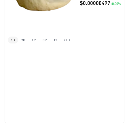
$0.00000497
+0.00%
1D
7D
1M
3M
1Y
YTD