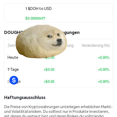
1 $DOH to USD
$0.00000497
DOUGHGE ($DOH) Kursbewegungen
Zeitraum
Betragsänderung
Veränderung (%)
Heute
+
$0.00
+0.00%
7 Tage
+
$0.00
+0.00%
30 Tage
+
$0.00
+0.00%
Haftungsausschluss
Die Preise von Kryptowährungen unterliegen erheblichen Markt-
und Volatilitätsrisiken. Du solltest nur in Produkte investieren,
mit denen du vertraut bist und deren Risiken du vollständig