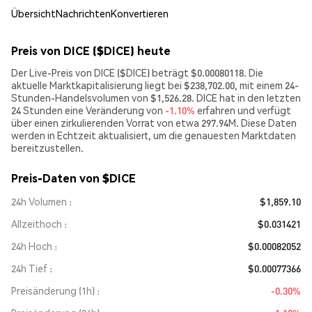
Übersicht
Nachrichten
Konvertieren
Preis von DICE ($DICE) heute
Der Live-Preis von DICE ($DICE) beträgt $0.00080118. Die
aktuelle Marktkapitalisierung liegt bei $238,702.00, mit einem 24-
Stunden-Handelsvolumen von $1,526.28. DICE hat in den letzten
24 Stunden eine Veränderung von
-1.10%
erfahren und verfügt
über einen zirkulierenden Vorrat von etwa 297.94M. Diese Daten
werden in Echtzeit aktualisiert, um die genauesten Marktdaten
bereitzustellen.
Preis-Daten von $DICE
24h Volumen
$1,859.10
Allzeithoch
$0.031421
24h Hoch
$0.00082052
24h Tief
$0.00077366
Preisänderung (1h)
-0.30%