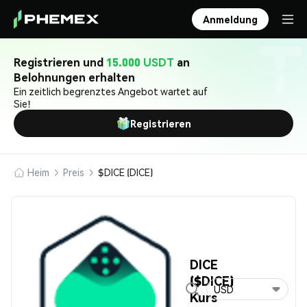
Anmeldung
Registrieren und
15.000 USDT
an
Belohnungen erhalten
Ein zeitlich begrenztes Angebot wartet auf
Sie!
Registrieren
Heim
Preis
$DICE (DICE)
DICE
($DICE)
USD
Kurs