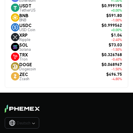
Ethereum
+1.00%
$0.999195
USDT
TetherUS
+0.00%
$591.80
BNB
BNB
-1.00%
$0.999562
USDC
USD Coin
+0.00%
$1.04
XRP
Ripple
-2.40%
$73.03
SOL
Solana
-1.50%
$0.326768
TRX
Tron
-0.40%
$0.068967
DOGE
Dogecoin
-1.50%
$496.75
ZEC
Zcash
-4.80%
Deutsch
