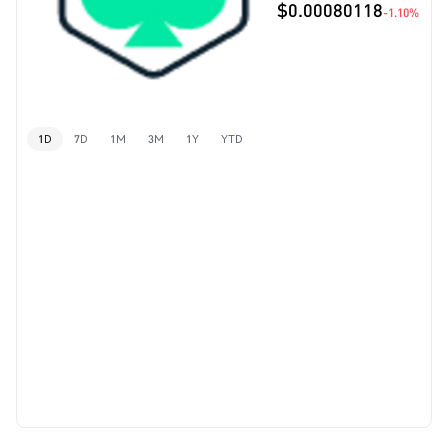
$0.00080118
-1.10%
1D
7D
1M
3M
1Y
YTD