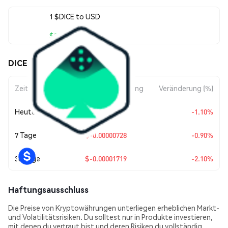
1 $DICE to USD
$0.00080118
DICE ($DICE) Kursbewegungen
Zeitraum
Betragsänderung
Veränderung (%)
Heute
$-0.00000891
-1.10%
7 Tage
$-0.00000728
-0.90%
30 Tage
$-0.00001719
-2.10%
Haftungsausschluss
Die Preise von Kryptowährungen unterliegen erheblichen Markt-
und Volatilitätsrisiken. Du solltest nur in Produkte investieren,
mit denen du vertraut bist und deren Risiken du vollständig