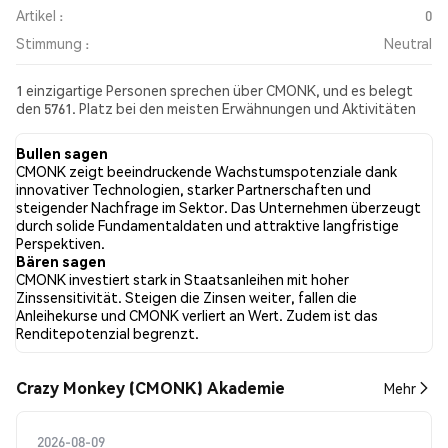
Artikel :
0
Stimmung :
Neutral
1 einzigartige Personen sprechen über CMONK, und es belegt
den 5761. Platz bei den meisten Erwähnungen und Aktivitäten
aus den gesammelten Beiträgen. In den letzten 24 Stunden war
die Stimmung gegenüber CMONK in allen sozialen Medien
Bullen sagen
Neutral. Schließlich wurden 0 Nachrichtenartikel über CMONK
CMONK zeigt beeindruckende Wachstumspotenziale dank
veröffentlicht. Auf Twitter hatten 0.00% der Tweets eine
innovativer Technologien, starker Partnerschaften und
bullishe Stimmung im Vergleich zu 0.00% der Tweets mit einer
steigender Nachfrage im Sektor. Das Unternehmen überzeugt
bärischen Stimmung über CMONK. 100.00% der Tweets waren
durch solide Fundamentaldaten und attraktive langfristige
neutral gegenüber CMONK. Diese Stimmungen basieren auf 1
Perspektiven.
Tweets.
Bären sagen
CMONK investiert stark in Staatsanleihen mit hoher
Zinssensitivität. Steigen die Zinsen weiter, fallen die
Anleihekurse und CMONK verliert an Wert. Zudem ist das
Renditepotenzial begrenzt.
Crazy Monkey (CMONK) Akademie
Mehr
2026-08-09