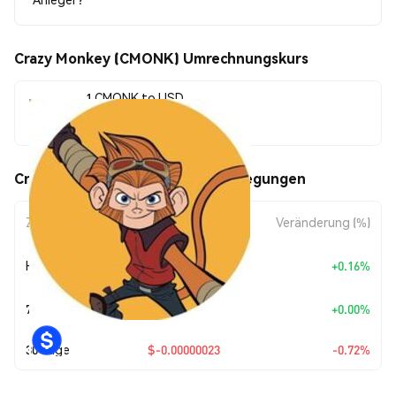
Crazy Monkey (CMONK) Umrechnungskurs
1 CMONK to USD
$0.00003151
Crazy Monkey (CMONK) Kursbewegungen
Zeitraum
Betragsänderung
Veränderung (%)
+
$0.0
5076
Heute
+0.16%
7
7 Tage
+
$0.00
+0.00%
30 Tage
$-0.00000023
-0.72%