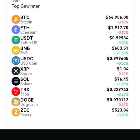
Neu
Top Gewinner
$64,906.00
BTC
Bitcoin
-0.10%
$1,917.70
ETH
Ethereum
-0.10%
$0.99934
USDT
TetherUS
+0.00%
$603.51
BNB
BNB
+1.50%
$0.999605
USDC
USD Coin
+0.00%
$1.04
XRP
Ripple
-0.20%
$76.45
SOL
Solana
+1.90%
$0.329743
TRX
Tron
+0.30%
$0.070112
DOGE
Dogecoin
-0.40%
$523.84
ZEC
Zcash
+3.70%