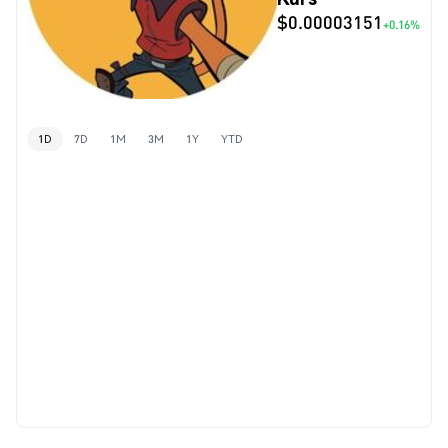
$0.00003151
+0.16%
1D
7D
1M
3M
1Y
YTD