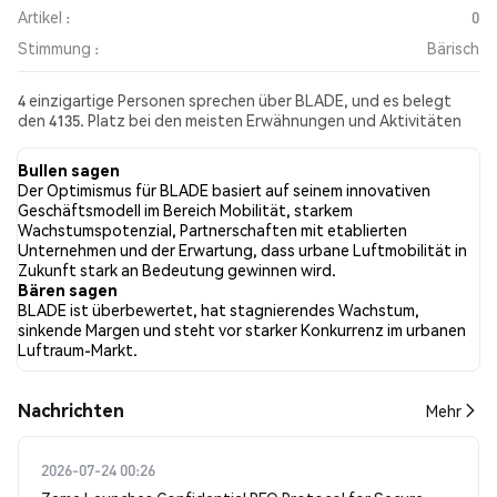
Artikel :
0
Stimmung :
Bärisch
4 einzigartige Personen sprechen über BLADE, und es belegt
den 4135. Platz bei den meisten Erwähnungen und Aktivitäten
aus den gesammelten Beiträgen. In den letzten 24 Stunden war
die Stimmung gegenüber BLADE in allen sozialen Medien
Bullen sagen
Bärisch. Schließlich wurden 0 Nachrichtenartikel über BLADE
Der Optimismus für BLADE basiert auf seinem innovativen
veröffentlicht. Auf Twitter hatten 33.33% der Tweets eine
Geschäftsmodell im Bereich Mobilität, starkem
bullishe Stimmung im Vergleich zu 0.00% der Tweets mit einer
Wachstumspotenzial, Partnerschaften mit etablierten
bärischen Stimmung über BLADE. 66.67% der Tweets waren
Unternehmen und der Erwartung, dass urbane Luftmobilität in
neutral gegenüber BLADE. Diese Stimmungen basieren auf 3
Zukunft stark an Bedeutung gewinnen wird.
Tweets.
Bären sagen
BLADE ist überbewertet, hat stagnierendes Wachstum,
sinkende Margen und steht vor starker Konkurrenz im urbanen
Luftraum-Markt.
Nachrichten
Mehr
2026-07-24 00:26