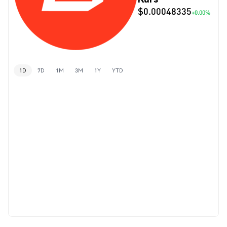
$0.00048335
+0.00%
1D
7D
1M
3M
1Y
YTD