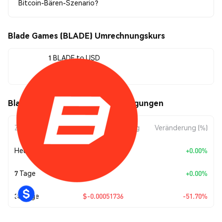
Bitcoin-Bären-Szenario?
Blade Games (BLADE) Umrechnungskurs
1 BLADE to USD
$0.00048335
Blade Games (BLADE) Kursbewegungen
Zeitraum
Betragsänderung
Veränderung (%)
Heute
+
$0.00
+0.00%
7 Tage
+
$0.00
+0.00%
30 Tage
$-0.00051736
-51.70%