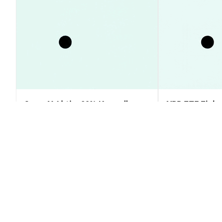
SpaceX Aktie: 23% Kursrally
XRP ETF Einbr
statt Crash – Insider-Verkauf
Rückgang, Kur
erklärt
Prognose & An
Markteinblicke
Markteinblicke
2026-08-09
|
10-15m
Arena Of Faith (ACP) Umrechnungs
1 ACP to U