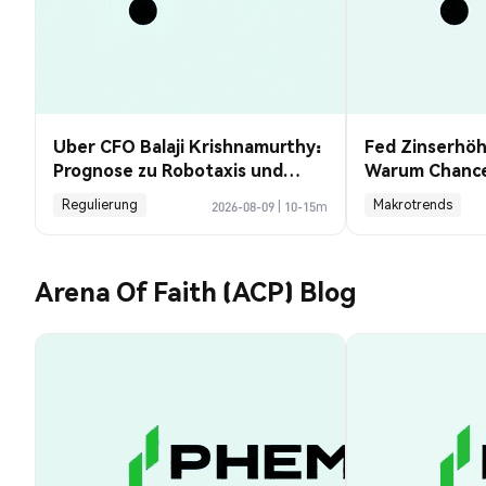
Uber CFO Balaji Krishnamurthy:
Fed Zinserhö
Prognose zu Robotaxis und
Warum Chancen
Krypto
Payrolls sanke
Regulierung
Makrotrends
2026-08-09
|
10-15m
Arena Of Faith (ACP) Blog