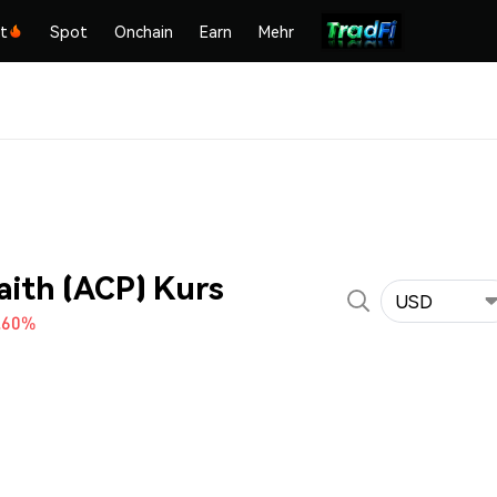
kt
Spot
Onchain
Earn
Mehr
aith (ACP) Kurs
USD
.60%