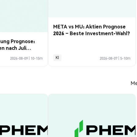
META vs MU: Aktien Prognose
2026 – Beste Investment-Wahl?
hung Prognose:
 nach Juli
n
KI
2026-08-09
|
10-15m
2026-08-07
|
5-10m
Me