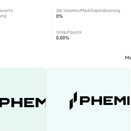
ässerte
24h Volumen/Marktkapitalisierung
rung
0%
Umlaufquote
0.00%
Me