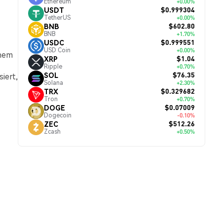
Ethereum
+0.00%
$0.999304
USDT
TetherUS
+0.00%
$602.80
BNB
BNB
+1.70%
$0.999551
USDC
USD Coin
+0.00%
inem
$1.04
XRP
Ripple
+0.70%
$76.35
SOL
iert,
Solana
+2.30%
$0.329682
TRX
Tron
+0.70%
$0.07009
DOGE
Dogecoin
-0.10%
$512.26
ZEC
Zcash
+0.50%