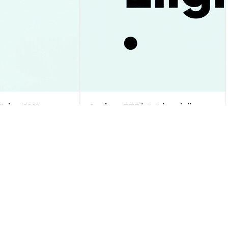
üche: 93%
Cardano ETF jetzt handelbar:
s testet 1,00$ –
Was bedeutet das für Anleger?
alyse
Markteinblicke
2026-08-09
|
10-15m
2026-08-09
|
10-15m
kurs
SD
$0.00805365