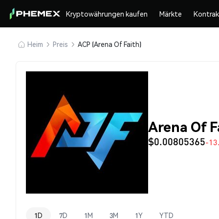
Kryptowährungen kaufen
Märkte
Kontra
Heim
Preis
ACP (Arena Of Faith)
Arena Of F
$0.00805365
-13
1D
7D
1M
3M
1Y
YTD