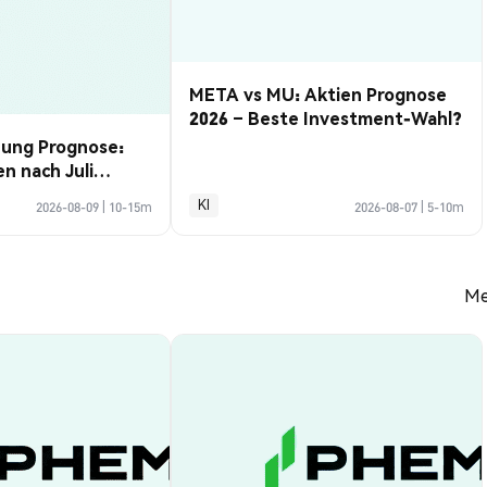
META vs MU: Aktien Prognose
2026 – Beste Investment-Wahl?
hung Prognose:
 nach Juli
n
KI
2026-08-09
|
10-15m
2026-08-07
|
5-10m
Me