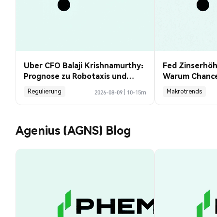
Uber CFO Balaji Krishnamurthy:
Fed Zinserhö
Prognose zu Robotaxis und
Warum Chancen
Krypto
Payrolls sanke
Regulierung
Makrotrends
2026-08-09
|
10-15m
Agenius (AGNS) Blog