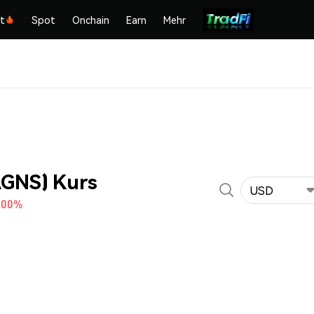
kt
Spot
Onchain
Earn
Mehr
AGNS) Kurs
USD
.00%