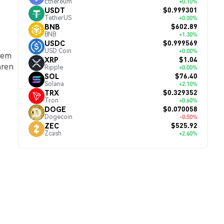
Ethereum
+0.10%
$0.999301
USDT
TetherUS
+0.00%
$602.89
BNB
BNB
+1.30%
$0.999569
USDC
USD Coin
+0.00%
inem
$1.04
XRP
hren
Ripple
+0.00%
$76.40
SOL
Solana
+2.10%
$0.329352
TRX
Tron
+0.60%
$0.070058
DOGE
Dogecoin
-0.50%
$525.92
ZEC
Zcash
+2.60%