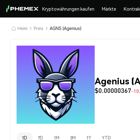
Kryptowährungen kaufen
Märkte
Kontra
Heim
Preis
AGNS (Agenius)
Agenius (
$0.00000367
-10
1D
7D
1M
3M
1Y
YTD