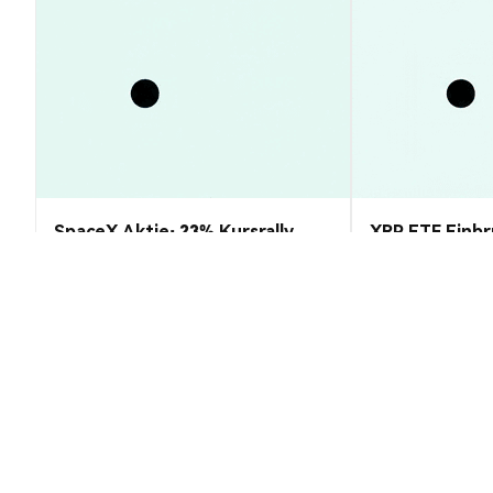
SpaceX Aktie: 23% Kursrally
XRP ETF Einbr
statt Crash – Insider-Verkauf
Rückgang, Kur
erklärt
Prognose & An
Markteinblicke
Markteinblicke
2026-08-09
|
10-15m
Agenius (AGNS) Umrechnungskurs
1 AGNS to