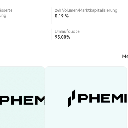
ässerte
24h Volumen/Marktkapitalisierung
rung
0.19 %
Umlaufquote
95.00%
Me