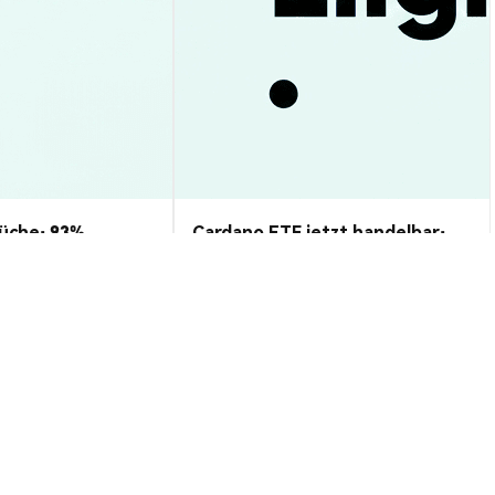
üche: 93%
Cardano ETF jetzt handelbar:
s testet 1,00$ –
Was bedeutet das für Anleger?
alyse
Markteinblicke
2026-08-09
|
10-15m
2026-08-09
|
10-15m
 USD
$0.00000367