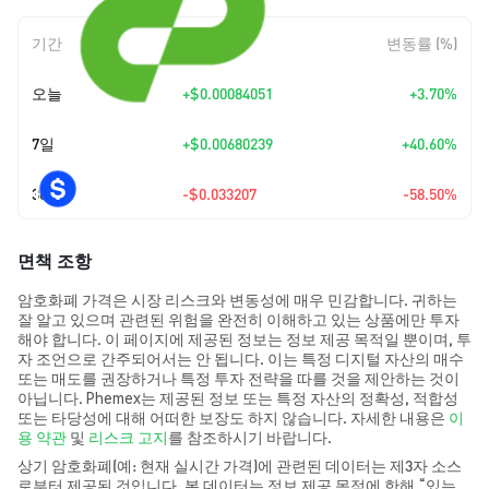
기간
변동 폭
변동률 (%)
오늘
+
$0.00084051
+3.70%
7일
+
$0.00680239
+40.60%
30일
-$0.033207
-58.50%
면책 조항
암호화폐 가격은 시장 리스크와 변동성에 매우 민감합니다. 귀하는
잘 알고 있으며 관련된 위험을 완전히 이해하고 있는 상품에만 투자
해야 합니다. 이 페이지에 제공된 정보는 정보 제공 목적일 뿐이며, 투
자 조언으로 간주되어서는 안 됩니다. 이는 특정 디지털 자산의 매수
또는 매도를 권장하거나 특정 투자 전략을 따를 것을 제안하는 것이
아닙니다. Phemex는 제공된 정보 또는 특정 자산의 정확성, 적합성
또는 타당성에 대해 어떠한 보장도 하지 않습니다. 자세한 내용은
이
용 약관
및
리스크 고지
를 참조하시기 바랍니다.
상기 암호화폐(예: 현재 실시간 가격)에 관련된 데이터는 제3자 소스
로부터 제공된 것입니다. 본 데이터는 정보 제공 목적에 한해 “있는