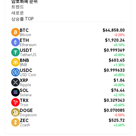
암호화폐 순위
트렌드
새로운
상승률 TOP
$64,858.00
BTC
Bitcoin
-0.20%
$1,920.24
ETH
Ethereum
+0.10%
$0.999369
USDT
TetherUS
+0.00%
$603.45
BNB
BNB
+1.30%
$0.999633
USDC
USD Coin
+0.00%
$1.04
XRP
Ripple
+0.00%
$76.44
SOL
Solana
+2.10%
$0.329343
TRX
Tron
+0.60%
$0.070085
DOGE
Dogecoin
-0.50%
$525.72
ZEC
Zcash
+2.60%