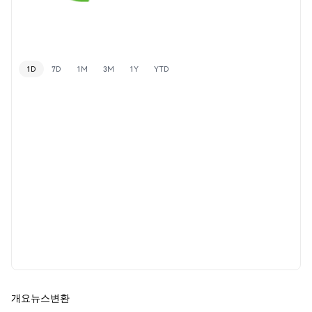
1D
7D
1M
3M
1Y
YTD
개요
뉴스
변환