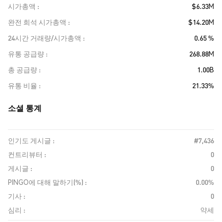
시가총액
$6.33M
완전 희석 시가총액
$14.20M
24시간 거래량/시가총액
0.65 %
유통 공급량
268.88M
총 공급량
1.00B
유통 비율
21.33%
소셜 통계
인기도 게시글 :
#7,436
컨트리뷰터 :
0
게시글 :
0
PINGO에 대해 말하기(%) :
0.00%
기사 :
0
심리 :
약세