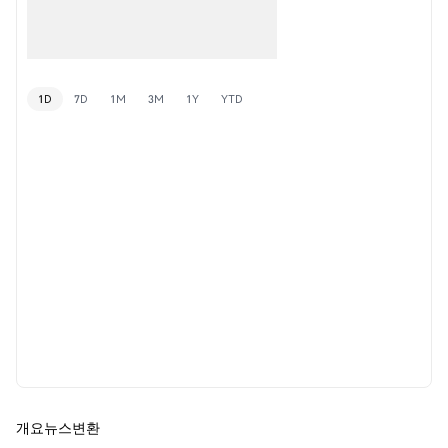
1D
7D
1M
3M
1Y
YTD
개요
뉴스
변환