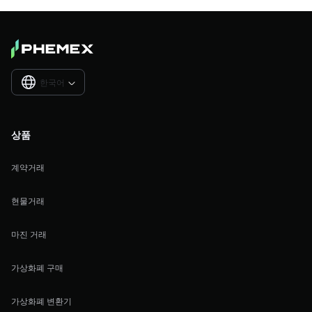
한국어

상품
계약거래
현물거래
마진 거래
가상화폐 구매
가상화폐 변환기