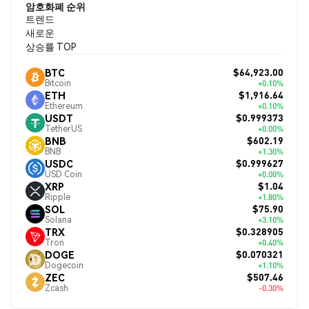
암호화폐 순위
트렌드
새로운
상승률 TOP
$64,923.00
BTC
Bitcoin
+0.10%
$1,916.64
ETH
Ethereum
+0.10%
$0.999373
USDT
TetherUS
+0.00%
$602.19
BNB
BNB
+1.30%
$0.999627
USDC
USD Coin
+0.00%
$1.04
XRP
Ripple
+1.80%
$75.90
SOL
Solana
+3.10%
$0.328905
TRX
Tron
+0.40%
$0.070321
DOGE
Dogecoin
+1.10%
$507.46
ZEC
Zcash
-0.30%