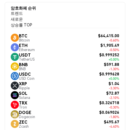
암호화폐 순위
트렌드
새로운
상승률 TOP
$64,415.00
BTC
Bitcoin
-0.60%
$1,905.49
ETH
Ethereum
-0.50%
$0.999252
USDT
TetherUS
+0.00%
$591.88
BNB
BNB
-1.30%
$0.999628
USDC
USD Coin
+0.00%
$1.04
XRP
Ripple
-3.30%
$72.87
SOL
Solana
-2.10%
$0.326718
TRX
Tron
-0.30%
$0.069026
DOGE
Dogecoin
-1.80%
$495.67
ZEC
Zcash
-4.40%