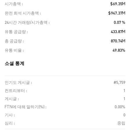
시가총액
$69.35M
완전 희석 시가총액
$947.37M
24시간 거래량/시가총액
0.07 %
유통 공급량
433.87M
총 공급량
870.74M
유통 비율
49.83%
소셜 통계
인기도 게시글 :
#5,759
컨트리뷰터 :
1
게시글 :
1
FTN에 대해 말하기(%) :
0.00%
기사 :
0
심리 :
중립