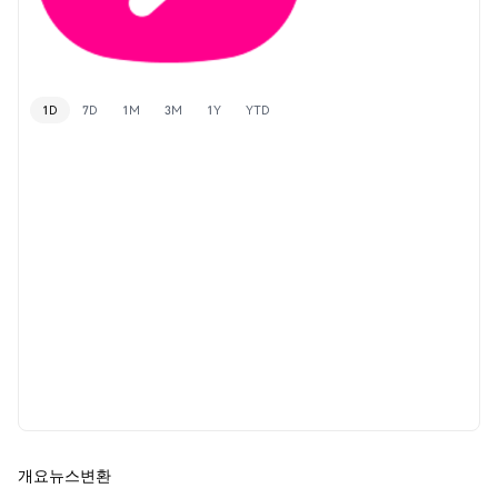
1D
7D
1M
3M
1Y
YTD
개요
뉴스
변환