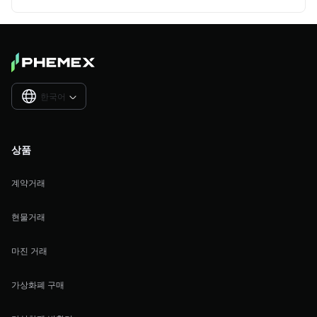
한국어

상품
계약거래
현물거래
마진 거래
가상화폐 구매