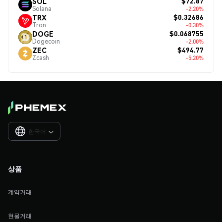
$72.87
SOL
Solana
-2.20%
$0.32686
TRX
Tron
-0.30%
$0.068755
DOGE
Dogecoin
-2.00%
$494.77
ZEC
Zcash
-5.20%
한국어

상품
계약거래
현물거래