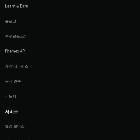
Learn & Earn
블로그
수수료&조건
Phemex API
계약 레퍼런스
공식 인증
피드백
서비스
웰컴 보너스