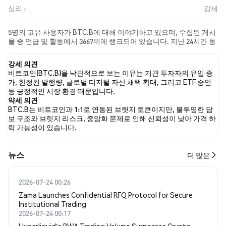
심리 :
강세
5명의 고유 사용자가 BTC.B에 대해 이야기하고 있으며, 수집된 게시
물 중 언급 및 활동에서 3667위에 랭크되어 있습니다. 지난 24시간 동
안 모든 소셜 미디어에서 BTC.B에 대한 감정은 강세였습니다. 마지
막으로, BTC.B에 대한 뉴스 기사 0건이 게시되었습니다. 트위터에서
강세 의견
는 50.00%의 트윗이 강세 감정을, 0.00%의 트윗이 약세 감정을 보였
비트코인(BTC.B)을 낙관적으로 보는 이유는 기관 투자자의 유입 증
습니다. 50.00%의 트윗은 BTC.B에 대해 중립적인 감정을 나타냈습
가, 한정된 발행량, 글로벌 디지털 자산 채택 확대, 그리고 ETF 승인
니다. 이 감정 분석은 6개의 트윗을 기반으로 합니다.
등 긍정적인 시장 환경 때문입니다.
약세 의견
BTC.B는 비트코인과 1:1로 연동된 브릿지 토큰이지만, 불투명한 담
보 구조와 브릿지 리스크, 중앙화 문제로 인해 신뢰성이 낮아 가격 하
락 가능성이 있습니다.
뉴스
더 많은
2026-07-24 00:26
Zama Launches Confidential RFQ Protocol for Secure
Institutional Trading
2026-07-24 00:17