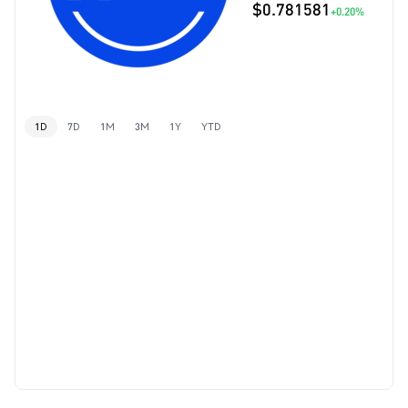
$0.781581
+0.20%
1D
7D
1M
3M
1Y
YTD