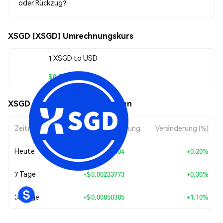
oder Rückzug?
XSGD (XSGD) Umrechnungskurs
1 XSGD to USD
$0.781581
XSGD (XSGD) Kursbewegungen
Zeitraum
Betragsänderung
Veränderung (%)
Heute
+
$0.00156004
+0.20%
7 Tage
+
$0.00233773
+0.30%
30 Tage
+
$0.00850385
+1.10%