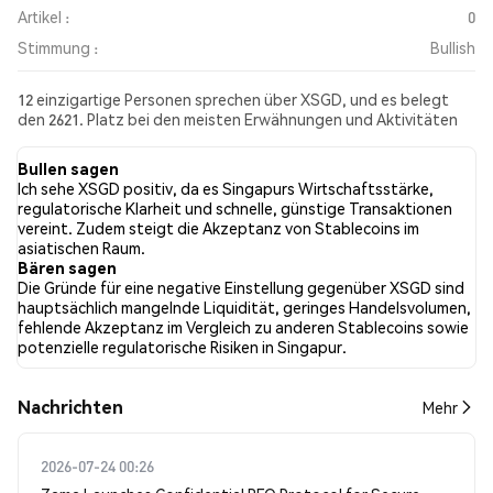
Artikel :
0
Stimmung :
Bullish
12 einzigartige Personen sprechen über XSGD, und es belegt
den 2621. Platz bei den meisten Erwähnungen und Aktivitäten
aus den gesammelten Beiträgen. In den letzten 24 Stunden war
die Stimmung gegenüber XSGD in allen sozialen Medien Bullish.
Bullen sagen
Schließlich wurden 0 Nachrichtenartikel über XSGD
Ich sehe XSGD positiv, da es Singapurs Wirtschaftsstärke,
veröffentlicht. Auf Twitter hatten 55.56% der Tweets eine
regulatorische Klarheit und schnelle, günstige Transaktionen
bullishe Stimmung im Vergleich zu 0.00% der Tweets mit einer
vereint. Zudem steigt die Akzeptanz von Stablecoins im
bärischen Stimmung über XSGD. 44.44% der Tweets waren
asiatischen Raum.
neutral gegenüber XSGD. Diese Stimmungen basieren auf 9
Bären sagen
Tweets.
Die Gründe für eine negative Einstellung gegenüber XSGD sind
hauptsächlich mangelnde Liquidität, geringes Handelsvolumen,
fehlende Akzeptanz im Vergleich zu anderen Stablecoins sowie
potenzielle regulatorische Risiken in Singapur.
Nachrichten
Mehr
2026-07-24 00:26