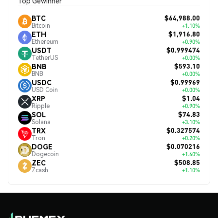
Top Gewinner
$64,988.00
BTC
Bitcoin
+1.10%
$1,916.80
ETH
Ethereum
+0.90%
$0.999474
USDT
TetherUS
+0.00%
$593.10
BNB
BNB
+0.00%
$0.99969
USDC
USD Coin
+0.00%
$1.04
XRP
Ripple
+0.90%
$74.83
SOL
Solana
+3.10%
$0.327574
TRX
Tron
+0.20%
$0.070216
DOGE
Dogecoin
+1.60%
$508.85
ZEC
Zcash
+1.10%