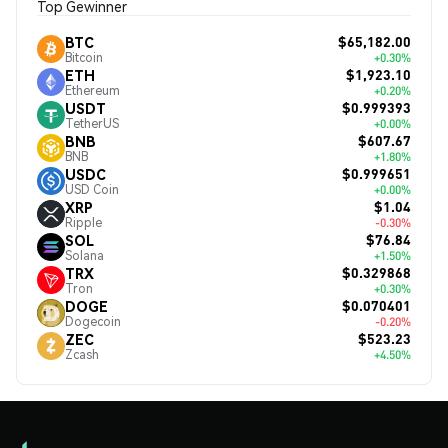
Top Gewinner
$65,182.00
BTC
Bitcoin
+0.30%
$1,923.10
ETH
Ethereum
+0.20%
$0.999393
USDT
TetherUS
+0.00%
$607.67
BNB
BNB
+1.80%
$0.999651
USDC
USD Coin
+0.00%
$1.04
XRP
Ripple
-0.30%
$76.84
SOL
Solana
+1.50%
$0.329868
TRX
Tron
+0.30%
$0.070401
DOGE
Dogecoin
-0.20%
$523.23
ZEC
Zcash
+4.50%