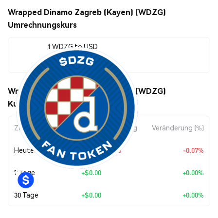
Wrapped Dinamo Zagreb (Kayen) (WDZG)
Umrechnungskurs
1 WDZG to USD
$0.054714
Wrapped Dinamo Zagreb (Kayen) (WDZG)
Kursbewegungen
Zeitraum
Betragsänderung
Veränderung (%)
Heute
$-0.00003738
-0.07%
7 Tage
+
$0.00
+0.00%
30 Tage
+
$0.00
+0.00%