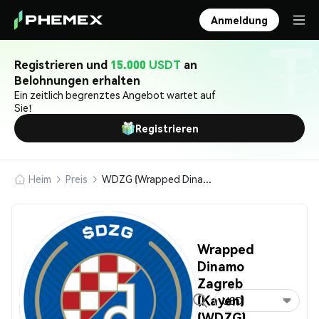
Anmeldung
Registrieren und
15.000 USDT
an
Belohnungen erhalten
Ein zeitlich begrenztes Angebot wartet auf
Sie!
Registrieren
Heim
Preis
WDZG (Wrapped Dinamo Zagreb (Kayen))
Wrapped
Dinamo
Zagreb
(Kayen)
USD
(WDZG)