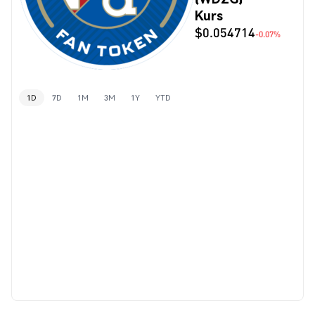
Kurs
$0.054714
-0.07%
1D
7D
1M
3M
1Y
YTD