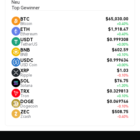
Neu
Top Gewinner
$65,030.00
BTC
Bitcoin
+0.40%
$1,918.47
ETH
Ethereum
+0.40%
$0.999308
USDT
TetherUS
+0.00%
$602.59
BNB
BNB
+0.10%
$0.999634
USDC
USD Coin
+0.00%
$1.03
XRP
Ripple
-0.10%
$76.75
SOL
Solana
+1.20%
$0.329813
TRX
Tron
+0.10%
$0.069746
DOGE
Dogecoin
-0.10%
$508.75
ZEC
Zcash
-0.40%