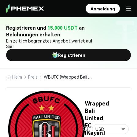
Anmeldung
Registrieren und
15.000 USDT
an
Belohnungen erhalten
Ein zeitlich begrenztes Angebot wartet auf
Sie!
Registrieren
Heim
Preis
WBUFC (Wrapped Bali United FC (Kayen))
Wrapped
Bali
United
FC
USD
(Kayen)