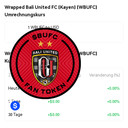
Wrapped Bali United FC (Kayen) (WBUFC)
Umrechnungskurs
1 WBUFC to USD
$0.05997
Wrapped Bali United FC (Kayen) (WBUFC)
Kursbewegungen
Zeitraum
Betragsänderung
Veränderung (%)
Heute
+
$0.00
+0.00%
7 Tage
+
$0.00
+0.00%
30 Tage
+
$0.00
+0.00%