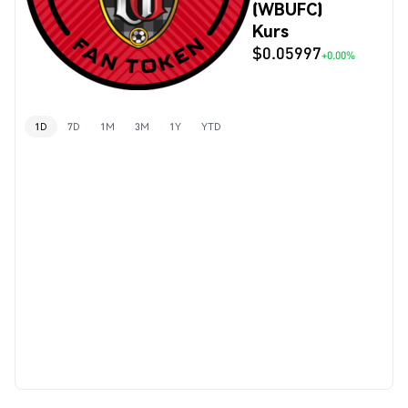
(WBUFC)
Kurs
$0.05997
+0.00%
1D
7D
1M
3M
1Y
YTD